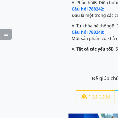
A. Phản hồi
B. Điều hư
Câu hỏi 788242:
Đâu là một trong các c
A. Tự khóa hệ thống
B. 
Câu hỏi 788248:

Một sản phẩm có khả n
A.
Tất cả các yếu tố
B. 
Để giúp chú
100.000đ
