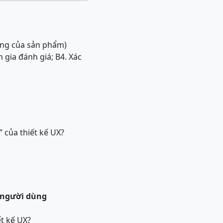
ụng của sản phẩm)
 gia đánh giá; B4. Xác
 của thiết kế UX?
 người dùng
t kế UX?