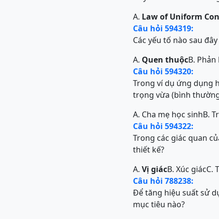
A.
Law of Uniform Co
Câu hỏi 594319:
Các yếu tố nào sau đây
A.
Quen thuộc
B. Phản 
Câu hỏi 594320:
Trong ví dụ ứng dụng h
trọng vừa (bình thường
A. Cha mẹ học sinh
B. T
Câu hỏi 594322:
Trong các giác quan củ
thiết kế?
A.
Vị giác
B. Xúc giác
C. 
Câu hỏi 788238:
Để tăng hiệu suất sử d
mục tiêu nào?