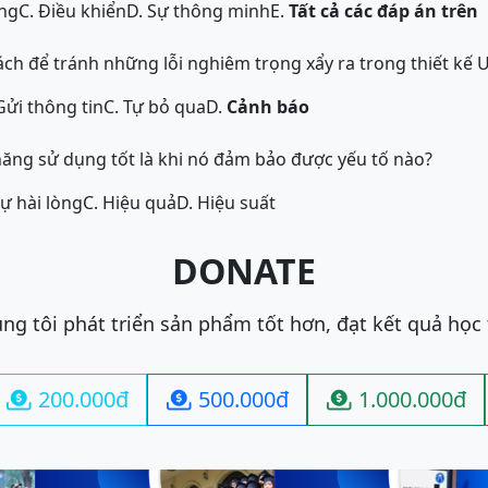
ớng
C. Điều khiển
D. Sự thông minh
E.
Tất cả các đáp án trên
ách để tránh những lỗi nghiêm trọng xẩy ra trong thiết kế 
Gửi thông tin
C. Tự bỏ qua
D.
Cảnh báo
ăng sử dụng tốt là khi nó đảm bảo được yếu tố nào?
Sự hài lòng
C. Hiệu quả
D. Hiệu suất
DONATE
ng tôi phát triển sản phẩm tốt hơn, đạt kết quả học
200.000đ
500.000đ
1.000.000đ


