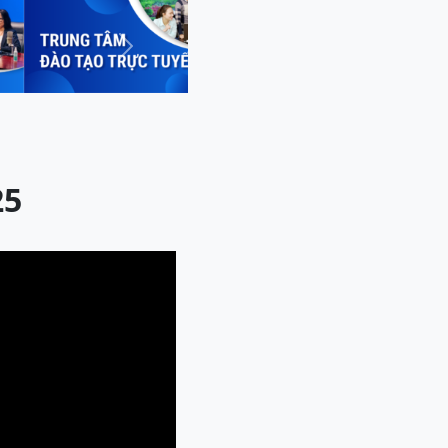
Next
25