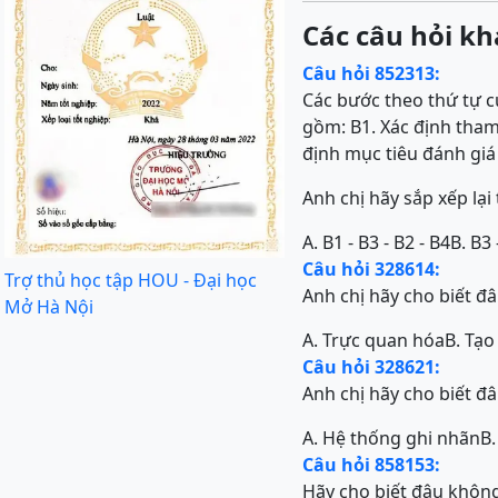
Các câu hỏi kh
Câu hỏi 852313:
Các bước theo thứ tự c
gồm: B1. Xác định tham 
định mục tiêu đánh giá
Anh chị hãy sắp xếp lạ
A. B1 - B3 - B2 - B4
B. B3 
Câu hỏi 328614:
Trợ thủ học tập HOU - Đại học
Anh chị hãy cho biết đ
Mở Hà Nội
A. Trực quan hóa
B. Tạo
Câu hỏi 328621:
Anh chị hãy cho biết đ
A. Hệ thống ghi nhãn
B.
Câu hỏi 858153:
Hãy cho biết đâu khôn