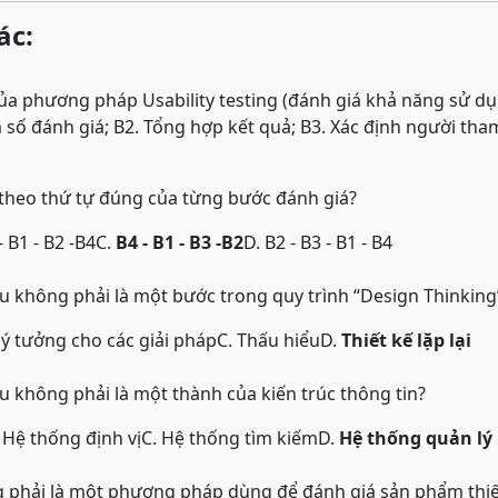
ác:
ủa phương pháp Usability testing (đánh giá khả năng sử d
số đánh giá; B2. Tổng hợp kết quả; B3. Xác định người tham
i theo thứ tự đúng của từng bước đánh giá?
- B1 - B2 -B4
C.
B4 - B1 - B3 -B2
D. B2 - B3 - B1 - B4
âu không phải là một bước trong quy trình “Design Thinking”
 ý tưởng cho các giải pháp
C. Thấu hiểu
D.
Thiết kế lặp lại
âu không phải là một thành của kiến trúc thông tin?
 Hệ thống định vị
C. Hệ thống tìm kiếm
D.
Hệ thống quản lý
g phải là một phương pháp dùng để đánh giá sản phẩm thiế