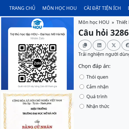
TRANG CHỦ
MÔN HỌC HOU
CÀI ĐẶT TIỆN ÍCH
Môn học HOU
Thiết
Câu hỏi 3286



Trải nghiệm người dùn
Chọn đáp án:
Thói quen
Cảm nhận
Quá trình
Nhận thức