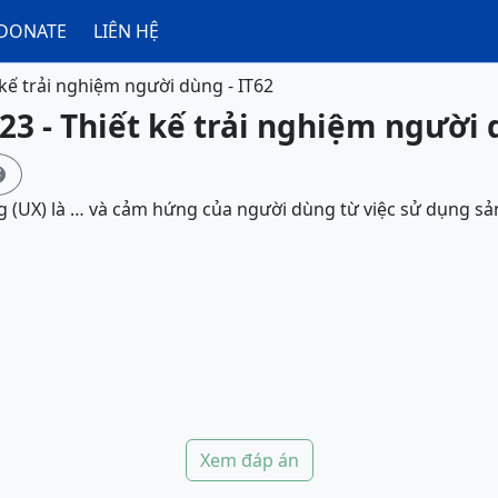
DONATE
LIÊN HỆ
 kế trải nghiệm người dùng - IT62
23 - Thiết kế trải nghiệm người 

g (UX) là … và cảm hứng của người dùng từ việc sử dụng s
Xem đáp án