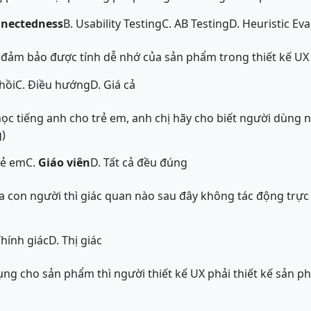
nnectedness
B. Usability Testing
C. AB Testing
D. Heuristic Ev
 đảm bảo được tính dễ nhớ của sản phẩm trong thiết kế UX
hồi
C. Điều hướng
D. Giá cả
ọc tiếng anh cho trẻ em, anh chị hãy cho biết người dùng
)
rẻ em
C.
Giáo viên
D. Tất cả đều đúng
a con người thì giác quan nào sau đây không tác động trực
Thính giác
D. Thị giác
ụng cho sản phẩm thì người thiết kế UX phải thiết kế sản