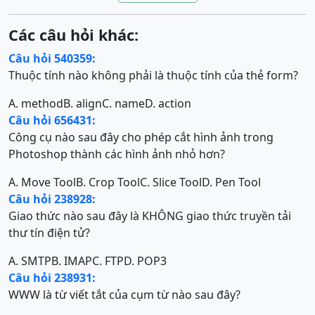
Các câu hỏi khác:
Câu hỏi 540359:
Thuộc tính nào không phải là thuộc tính của thẻ form?
A. method
B. align
C. name
D. action
Câu hỏi 656431:
Công cụ nào sau đây cho phép cắt hình ảnh trong
Photoshop thành các hình ảnh nhỏ hơn?
A. Move Tool
B. Crop Tool
C. Slice Tool
D. Pen Tool
Câu hỏi 238928:
Giao thức nào sau đây là KHÔNG giao thức truyền tải
thư tín điện tử?
A. SMTP
B. IMAP
C. FTP
D. POP3
Câu hỏi 238931:
WWW là từ viết tắt của cụm từ nào sau đây?