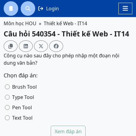
Login




Môn học HOU
Thiết kế Web - IT14
Câu hỏi 540354 - Thiết kế Web - IT14




Công cụ nào sau đây cho phép nhập một đoạn nội
dung văn bản?
Chọn đáp án:
Brush Tool
Type Tool
Pen Tool
Text Tool
Xem đáp án