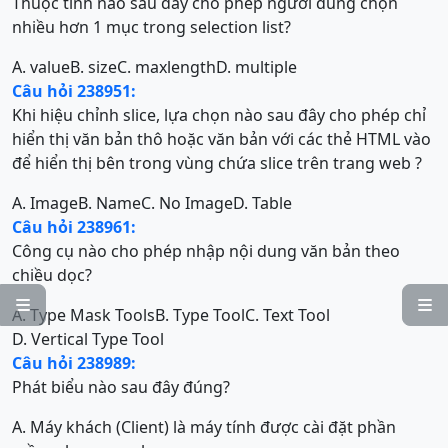
Thuộc tính nào sau đây cho phép người dùng chọn
nhiều hơn 1 mục trong selection list?
A. value
B. size
C. maxlength
D. multiple
Câu hỏi 238951:
Khi hiệu chỉnh slice, lựa chọn nào sau đây cho phép chỉ
hiển thị văn bản thô hoặc văn bản với các thẻ HTML vào
để hiển thị bên trong vùng chứa slice trên trang web ?
A. Image
B. Name
C. No Image
D. Table
Câu hỏi 238961:
Công cụ nào cho phép nhập nội dung văn bản theo
chiều dọc?


A. Type Mask Tools
B. Type Tool
C. Text Tool
D. Vertical Type Tool
Câu hỏi 238989:
Phát biểu nào sau đây đúng?
A. Máy khách (Client) là máy tính được cài đặt phần