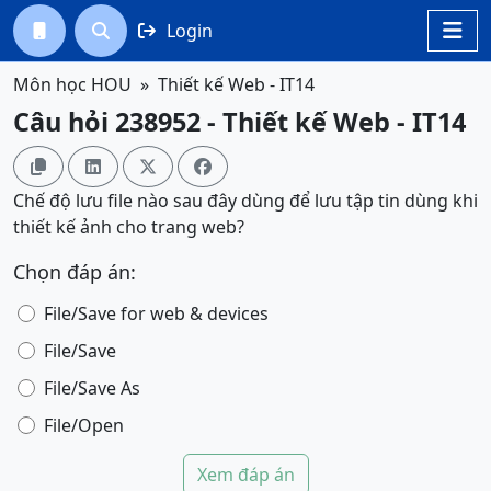
Login




Môn học HOU
Thiết kế Web - IT14
Câu hỏi 238952 - Thiết kế Web - IT14




Chế độ lưu file nào sau đây dùng để lưu tập tin dùng khi
thiết kế ảnh cho trang web?
Chọn đáp án:
File/Save for web & devices
File/Save
File/Save As
File/Open
Xem đáp án