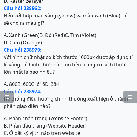
D. Rasterize layer
Câu hỏi 238962:
Nếu kết hợp màu vàng (yellow) và màu xanh (Blue) thì
sẽ cho ra màu gì?
A. Xanh (Green)
B. Đỏ (Red)
C. Tím (Violet)
D. Cam (Orange)
Câu hỏi 238970:
Với hình chữ nhật có kích thước 1000px được áp dụng tỉ
lệ vàng thì hình chữ nhật con bên trong có kích thước
lớn nhất là bao nhiêu?
A. 800
B. 600
C. 616
D. 384
Câu hỏi 238974:


Hệ thống điều hướng chính thường xuất hiện ở thành
phần giao diện nào?
A. Phần chân trang (Website Footer)
B. Phần đầu trang (Website Header)
C. Ở bất kỳ vị trí nào trên website