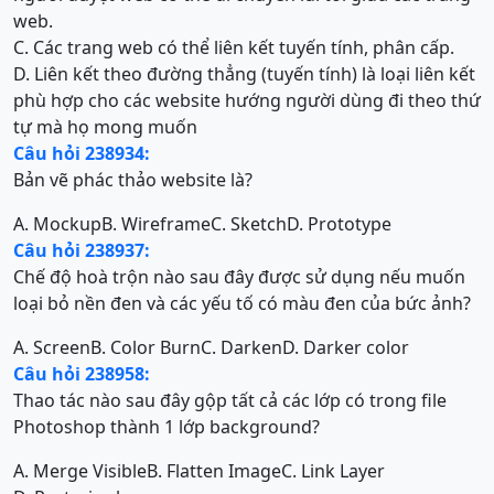
web.
C. Các trang web có thể liên kết tuyến tính, phân cấp.
D. Liên kết theo đường thẳng (tuyến tính) là loại liên kết
phù hợp cho các website hướng người dùng đi theo thứ
tự mà họ mong muốn
Câu hỏi 238934:
Bản vẽ phác thảo website là?
A. Mockup
B. Wireframe
C. Sketch
D. Prototype
Câu hỏi 238937:
Chế độ hoà trộn nào sau đây được sử dụng nếu muốn
loại bỏ nền đen và các yếu tố có màu đen của bức ảnh?
A. Screen
B. Color Burn
C. Darken
D. Darker color
Câu hỏi 238958:
Thao tác nào sau đây gộp tất cả các lớp có trong file
Photoshop thành 1 lớp background?
A. Merge Visible
B. Flatten Image
C. Link Layer