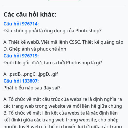
Các câu hỏi khác:
Câu hỏi 976714:
Đâu không phải là ứng dụng của Photoshop?
A. Thiết kế web
B. Viết mã lệnh CSS
C. Thiết kế quảng cáo
D. Ghép ảnh và phục chế ảnh
Câu hỏi 976719:
Đuôi file gốc được tạo ra bởi Photoshop là gì?
A. .psd
B. .png
C. .jpg
D. .gif
Câu hỏi 133807:
Phát biểu nào sau đây sai?
A. Tổ chức về mặt cấu trúc của websire là định nghĩa ra
các trang web trong website và mối liên hệ giữa chúng
B. Tổ chức về mặt liên kết của website là
xác định liên
kết (link) giữa các trang web trong website, cho phép
người duyệt web có thể di chuyển lui tới giữa các trang