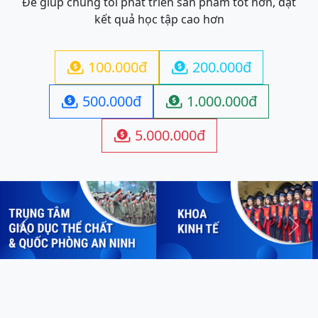
Để giúp chúng tôi phát triển sản phẩm tốt hơn, đạt
kết quả học tập cao hơn
100.000đ
200.000đ


500.000đ
1.000.000đ


5.000.000đ

Previous
Next