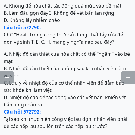
A. Không để hóa chất tác động quá mức vào bề mặt
B. Làm đâu gọn đấy
C. Không để vết bẩn lan rộng
D. Không lây nhiễm chéo
Câu hỏi 572790:
Chữ “Heat” trong công thức sử dụng chất tẩy rửa để
dọn vệ sinh T. E. C. H. mang ý nghĩa nào sau đây?
A. Nhiệt đồ cần thiết của hóa chất có thể “ngấm” vào bề
mặt
B. Nhiệt đồ cần thiết của phòng sau khi nhân viên làm
vệ sinh


C. Lưu ý về nhiệt độ của cơ thể nhân viên để đảm bảo
sức khỏe khi làm việc
D. Nhiệt độ cao để tác động vào các vết bẩn, khiến vết
bẩn long chân ra
Câu hỏi 572792:
Tại sao khi thực hiện công việc lau dọn, nhân viên phải
đè các nếp lau sau lên trên các nếp lau trước?