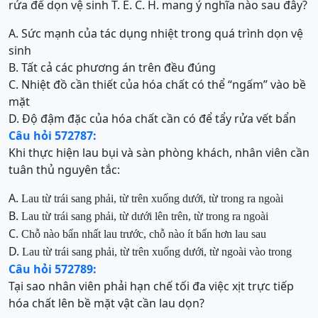
rửa để dọn vệ sinh T. E. C. H. mang ý nghĩa nào sau đây?
A. Sức mạnh của tác dụng nhiệt trong quá trình dọn vệ
sinh
B. Tất cả các phương án trên đều đúng
C. Nhiệt đồ cần thiết của hóa chất có thể “ngấm” vào bề
mặt
D. Độ đậm đặc của hóa chất cần có để tẩy rửa vết bẩn
Câu hỏi 572787:
Khi thực hiện lau bụi và sàn phòng khách, nhân viên cần
tuân thủ nguyên tắc:
A.
Lau từ trái sang phải, từ trên xuống dưới, từ trong ra ngoài
B.
Lau từ trái sang phải, từ dưới lên trên, từ trong ra ngoài
C.
Chỗ nào bẩn nhất lau trước, chỗ nào ít bẩn hơn lau sau
D.
Lau từ trái sang phải, từ trên xuống dưới, từ ngoài vào trong
Câu hỏi 572789:
Tại sao nhân viên phải hạn chế tối đa việc xịt trực tiếp
hóa chất lên bề mặt vật cần lau dọn?