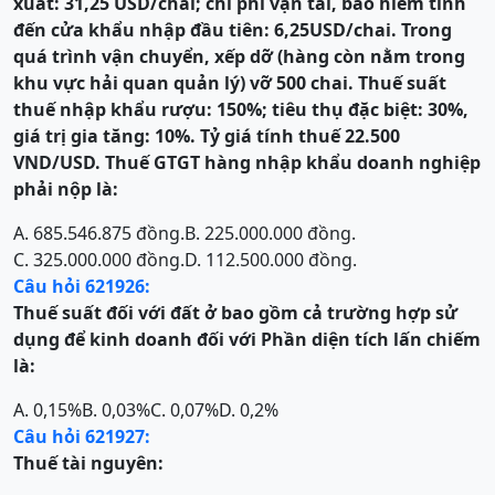
xuất: 31,25 USD/chai; chi phí vận tải, bảo hiểm tính
đến cửa khẩu nhập đầu tiên: 6,25USD/chai. Trong
quá trình vận chuyển, xếp dỡ (hàng còn nằm trong
khu vực hải quan quản lý) vỡ 500 chai. Thuế suất
thuế nhập khẩu rượu: 150%; tiêu thụ đặc biệt: 30%,
giá trị gia tăng: 10%. Tỷ giá tính thuế 22.500
VND/USD. Thuế GTGT
hàng nhập khẩu doanh nghiệp
phải nộp là
:
A. 685.546.875 đồng.
B. 225.000.000 đồng.
C. 325.000.000 đồng.
D. 112.500.000 đồng.
Câu hỏi 621926:
Thuế suất đối với đất ở bao gồm cả trường hợp sử
dụng để kinh doanh đối với Phần diện tích lấn chiếm
là:
A. 0,15%
B. 0,03%
C. 0,07%
D. 0,2%
Câu hỏi 621927:
Thuế
tài nguyên: