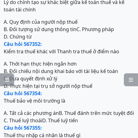
Lý do chính tạo sự khác biệt giữa kế toán thuế và kế
toán tài chính
A. Quy định của người nộp thuế
B. Đối tượng sử dụng thông tin
C. Phương pháp
D. Chứng từ
Câu hỏi 567352:
Kiểm tra thuế khác với Thanh tra thuế ở điểm nào
A. Thời hạn thực hiện ngắn hơn
B. Đối chiếu nội dung khai báo với tài liệu kế toán
C. Đưa quyết định xử lý


D. Thực hiện tại trụ sở người nộp thuế
Câu hỏi 567354:
Thuế bảo vệ môi trường là
A. Tất cả các phương án
B. Thuế đánh trên mức tuyệt đối
C. Thuế luỹ thoái
D. Thuế luỹ tiến
Câu hỏi 567355:
Thuế thu nhập cá nhân là thuế gì