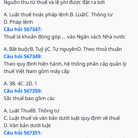
Nguồn thu từ thuế và lệ phí được đặt ra bởi
A. Luật thuế hoặc pháp lệnh.
B. Luật
C. Thông tư
D. Pháp lệnh
Câu hỏi 567347:
Thuế là khoản đóng góp … vào Ngân sách Nhà nước
A. Bắt buộc
B. Tuỷ ý
C. Tự nguyên
D. Theo thoả thuận
Câu hỏi 567349:
Theo quy định hiện hành, hệ thống phân cấp quản lý
thuế Việt Nam gồm mấy cấp
A. 3
B. 4
C. 2
D. 1
Câu hỏi 567350:
Sắc thuế bao gồm các
A. Luật Thuế
B. Thông tư
C. Luật thuế và văn bản dưới luật quy định về thuế
D. Văn bản dưới luật
Câu hỏi 567351: