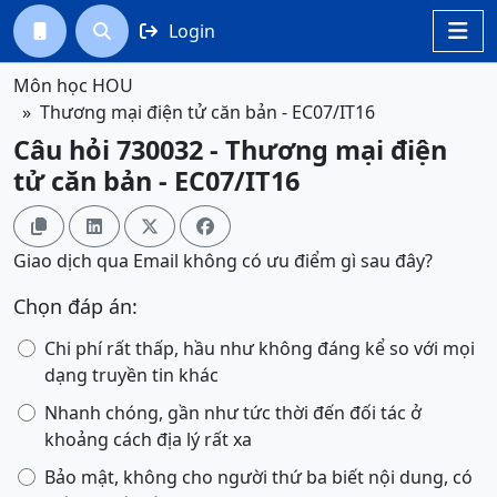
Login




Môn học HOU
Thương mại điện tử căn bản - EC07/IT16
Câu hỏi 730032 - Thương mại điện
tử căn bản - EC07/IT16




Giao dịch qua Email không có ưu điểm gì sau đây?
Chọn đáp án:
Chi phí rất thấp, hầu như không đáng kể so với mọi
dạng truyền tin khác
Nhanh chóng, gần như tức thời đến đối tác ở
khoảng cách địa lý rất xa
Bảo mật, không cho người thứ ba biết nội dung, có