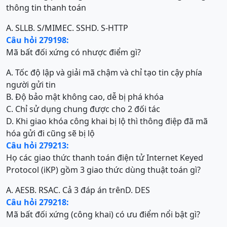
thông tin thanh toán
A. SLL
B. S/MIME
C. SSH
D. S-HTTP
Câu hỏi 279198:
Mã bất đối xứng có nhược điểm gì?
A. Tốc độ lập và giải mã chậm và chỉ tạo tin cậy phía
người gửi tin
B. Độ bảo mật không cao, dễ bị phá khóa
C. Chỉ sử dụng chung được cho 2 đối tác
D. Khi giao khóa công khai bị lộ thì thông điệp đã mã
hóa gửi đi cũng sẽ bị lộ
Câu hỏi 279213:
Họ các giao thức thanh toán điện tử Internet Keyed
Protocol (iKP) gồm 3 giao thức dùng thuật toán gì?
A. AES
B. RSA
C. Cả 3 đáp án trên
D. DES
Câu hỏi 279218:
Mã bất đối xứng (công khai) có ưu điểm nổi bật gì?