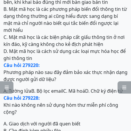
bên, khi khai báo đúng thì mới bàn giao bản tin
B. Mật mã học là các phương pháp biến đổi thông tin từ
dạng thông thường ai cũng hiểu được sang dạng bí
mật mà chỉ người nào biết qui tắc biến đổi ngược lại
mới hiểu
C. Mật mã học là các biện pháp cất giấu thông tin ở nơi
kín đáo, kỹ càng không cho kẻ địch phát hiện
D. Mật mã học là cách sử dụng các loại mực hóa học để
ghi thông tin
Câu hỏi 279220:
Phương pháp nào sau đây đảm bảo xác thực nhận dạng
được người gửi dữ liệu?


A. Tường lửa
B. Bộ lọc email
C. Mã hoá
D. Chữ ký điện tử
Câu hỏi 279228:
Khi nào không nên sử dụng hòm thư miễn phí công
cộng?
A. Giao dịch với người đã quen biết
B. Cần đính kèm nhiều file