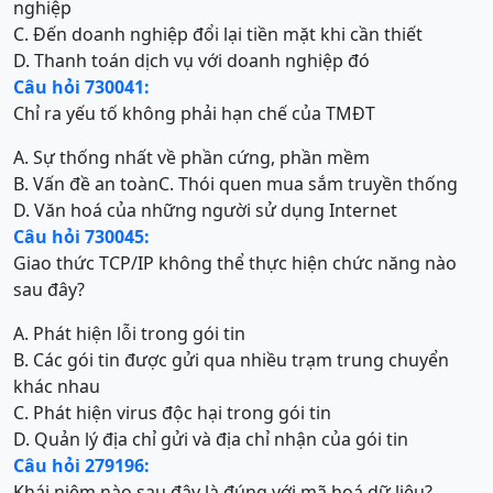
nghiệp
C. Đến doanh nghiệp đổi lại tiền mặt khi cần thiết
D. Thanh toán dịch vụ với doanh nghiệp đó
Câu hỏi 730041:
Chỉ ra yếu tố không phải hạn chế của TMĐT
A. Sự thống nhất về phần cứng, phần mềm
B. Vấn đề an toàn
C. Thói quen mua sắm truyền thống
D. Văn hoá của những người sử dụng Internet
Câu hỏi 730045:
Giao thức TCP/IP không thể thực hiện chức năng nào
sau đây?
A. Phát hiện lỗi trong gói tin
B. Các gói tin được gửi qua nhiều trạm trung chuyển
khác nhau
C. Phát hiện virus độc hại trong gói tin
D. Quản lý địa chỉ gửi và địa chỉ nhận của gói tin
Câu hỏi 279196:
Khái niệm nào sau đây là đúng với mã hoá dữ liệu?