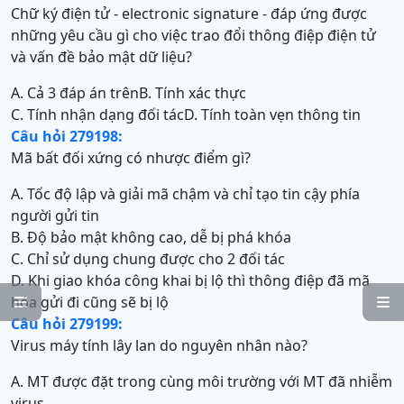
Chữ ký điện tử - electronic signature - đáp ứng được
những yêu cầu gì cho việc trao đổi thông điệp điện tử
và vấn đề bảo mật dữ liệu?
A. Cả 3 đáp án trên
B. Tính xác thực
C. Tính nhận dạng đối tác
D. Tính toàn vẹn thông tin
Câu hỏi 279198:
Mã bất đối xứng có nhược điểm gì?
A. Tốc độ lập và giải mã chậm và chỉ tạo tin cậy phía
người gửi tin
B. Độ bảo mật không cao, dễ bị phá khóa
C. Chỉ sử dụng chung được cho 2 đối tác
D. Khi giao khóa công khai bị lộ thì thông điệp đã mã
hóa gửi đi cũng sẽ bị lộ


Câu hỏi 279199:
Virus máy tính lây lan do nguyên nhân nào?
A. MT được đặt trong cùng môi trường với MT đã nhiễm
virus