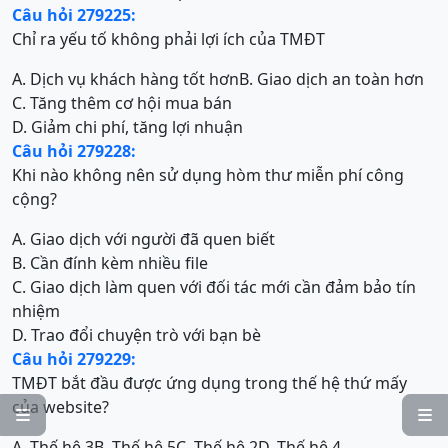
Câu hỏi 279225:
Chỉ ra yếu tố không phải lợi ích của TMĐT
A. Dịch vụ khách hàng tốt hơn
B. Giao dịch an toàn hơn
C. Tăng thêm cơ hội mua bán
D. Giảm chi phí, tăng lợi nhuận
Câu hỏi 279228:
Khi nào không nên sử dụng hòm thư miễn phí công
cộng?
A. Giao dịch với người đã quen biết
B. Cần đính kèm nhiều file
C. Giao dịch làm quen với đối tác mới cần đảm bảo tín
nhiệm
D. Trao đổi chuyện trò với bạn bè
Câu hỏi 279229:
TMĐT bắt đầu được ứng dụng trong thế hệ thứ mấy
của website?


A. Thế hệ 3
B. Thế hệ 5
C. Thế hệ 2
D. Thế hệ 4