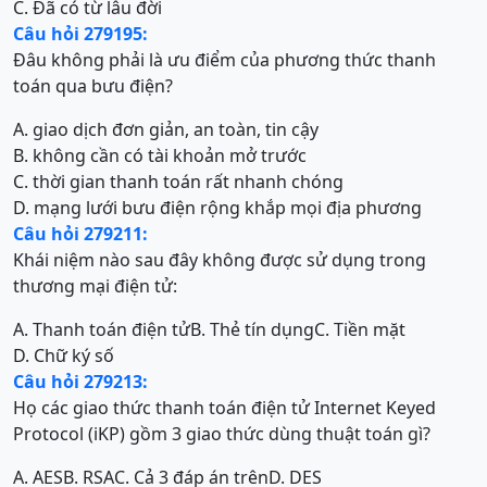
C. Đã có từ lâu đời
Câu hỏi 279195:
Đâu không phải là ưu điểm của phương thức thanh
toán qua bưu điện?
A. giao dịch đơn giản, an toàn, tin cậy
B. không cần có tài khoản mở trước
C. thời gian thanh toán rất nhanh chóng
D. mạng lưới bưu điện rộng khắp mọi địa phương
Câu hỏi 279211:
Khái niệm nào sau đây không được sử dụng trong
thương mại điện tử:
A. Thanh toán điện tử
B. Thẻ tín dụng
C. Tiền mặt
D. Chữ ký số
Câu hỏi 279213:
Họ các giao thức thanh toán điện tử Internet Keyed
Protocol (iKP) gồm 3 giao thức dùng thuật toán gì?
A. AES
B. RSA
C. Cả 3 đáp án trên
D. DES