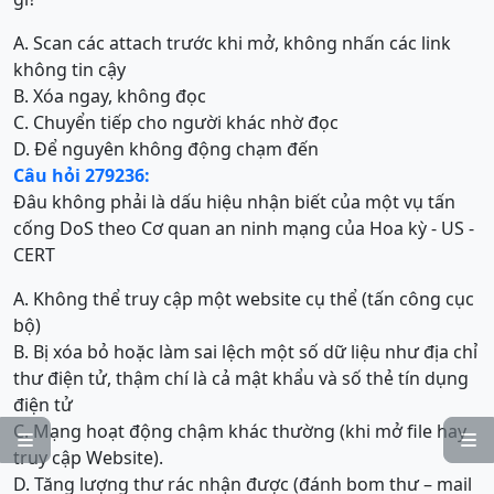
A. Scan các attach trước khi mở, không nhấn các link
không tin cậy
B. Xóa ngay, không đọc
C. Chuyển tiếp cho người khác nhờ đọc
D. Để nguyên không động chạm đến
Câu hỏi 279236:
Đâu không phải là dấu hiệu nhận biết của một vụ tấn
cống DoS theo Cơ quan an ninh mạng của Hoa kỳ - US -
CERT
A. Không thể truy cập một website cụ thể (tấn công cục
bộ)
B. Bị xóa bỏ hoặc làm sai lệch một số dữ liệu như địa chỉ
thư điện tử, thậm chí là cả mật khẩu và số thẻ tín dụng
điện tử
C. Mạng hoạt động chậm khác thường (khi mở file hay


truy cập Website).
D. Tăng lượng thư rác nhận được (đánh bom thư – mail