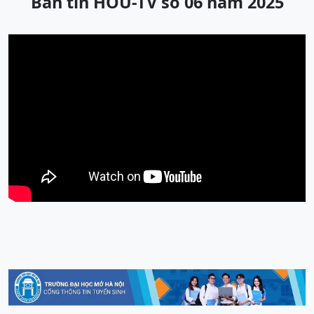
Bản tin HOU-TV số 06 năm 2025