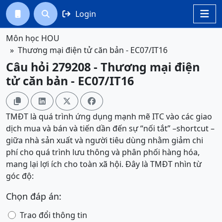
Login




Môn học HOU
Thương mại điện tử căn bản - EC07/IT16
Câu hỏi 279208 - Thương mại điện
tử căn bản - EC07/IT16




TMĐT là quá trình ứng dụng mạnh mẽ ITC vào các giao
dịch mua và bán và tiến dần đến sự “nối tắt” –shortcut –
giữa nhà sản xuất và người tiêu dùng nhằm giảm chi
phí cho quá trình lưu thông và phân phối hàng hóa,
mang lại lợi ích cho toàn xã hội. Đây là TMĐT nhìn từ
góc độ:
Chọn đáp án:
Trao đổi thông tin