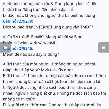
A. Nhanh chóng, toàn cầu
B. Dung lượng lớn, rẻ tiền
C. Gửi thư đồng thời đến nhiều địa chỉ
D. Bảo mật, không cho người thứ ba biết nội dung
Câu hỏi 279238:
Dịch vụ nào trên INTERNET ứng dụng vào TMĐT?
A. Cả 3 ý trên
B. Email
C. Mạng xã hội và Blog
D. World wide web và website


Câu hỏi 279246:
Mệnh đề nào sau đây là đúng?
A. Tri thức của một người là thông tin người đó thu
thập, thu thập và xử lý và tích lũy được
B. Tri thức là thông tin từ một cá nhân đưa ra còn thông
tin nói chung là từ toàn xã hội, toàn thế giới mang lại
C. Người đọc càng nhiều sách báo thì tri thức càng
nhiều, người không biết chữ, không hề đọc sách báo thì
không có tri thức
D. Người có tri thức cao là người thu thập được nhiều