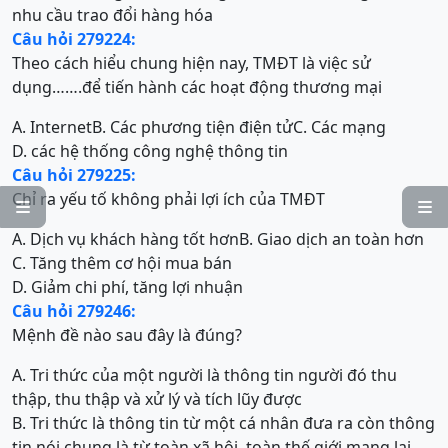
nhu cầu trao đổi hàng hóa
Câu hỏi 279224:
Theo cách hiểu chung hiện nay, TMĐT là việc sử
dụng…….để tiến hành các hoạt động thương mại
A. Internet
B. Các phương tiện điện tử
C. Các mạng
D. các hệ thống công nghệ thông tin
Câu hỏi 279225:
Chỉ ra yếu tố không phải lợi ích của TMĐT


A. Dịch vụ khách hàng tốt hơn
B. Giao dịch an toàn hơn
C. Tăng thêm cơ hội mua bán
D. Giảm chi phí, tăng lợi nhuận
Câu hỏi 279246:
Mệnh đề nào sau đây là đúng?
A. Tri thức của một người là thông tin người đó thu
thập, thu thập và xử lý và tích lũy được
B. Tri thức là thông tin từ một cá nhân đưa ra còn thông
tin nói chung là từ toàn xã hội, toàn thế giới mang lại