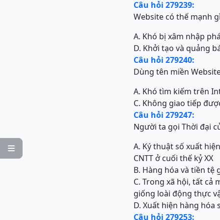
Câu hỏi 279239:
Website có thế mạnh g
A. Khó bị xâm nhập ph
D. Khởi tạo và quảng b
Câu hỏi 279240:
Dùng tên miền Website
A. Khó tìm kiếm trên In
C. Không giao tiếp được
Câu hỏi 279247:
Người ta gọi Thời đại củ
A. Ký thuật số xuất hi

CNTT ở cuối thế kỷ XX
B. Hàng hóa và tiền tệ 
C. Trong xã hội, tất cả
giống loài động thực vật
D. Xuất hiện hàng hóa 
Câu hỏi 279253: