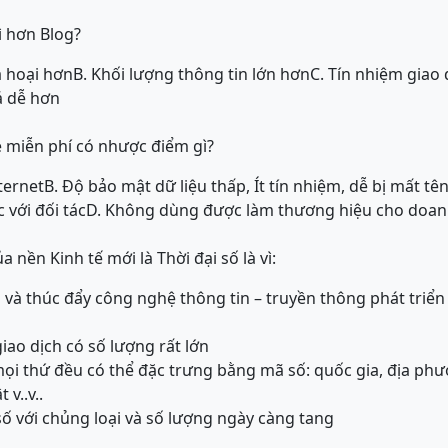
ì hơn Blog?
á hoại hơn
B. Khối lượng thông tin lớn hơn
C. Tín nhiệm giao 
á dễ hơn
 miễn phí có nhược điểm gì?
ternet
B. Độ bảo mật dữ liệu thấp, Ít tín nhiệm, dễ bị mất tê
 với đối tác
D. Không dùng được làm thương hiệu cho doan
a nền Kinh tế mới là Thời đại số là vì:
ện và thúc đẩy công nghệ thông tin – truyền thông phát triể
giao dịch có số lượng rất lớn
 mọi thứ đều có thể đặc trưng bằng mã số: quốc gia, địa phư
 v..v..
số với chủng loại và số lượng ngày càng tang