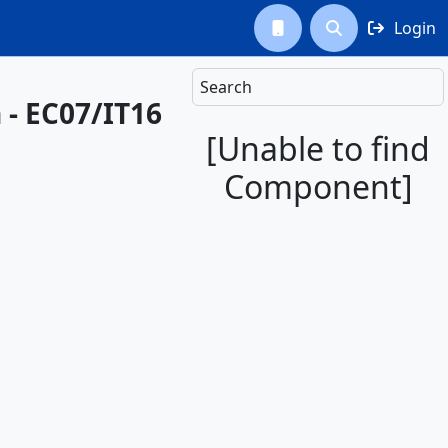
Login



Search
 - EC07/IT16
[Unable to find
Component]