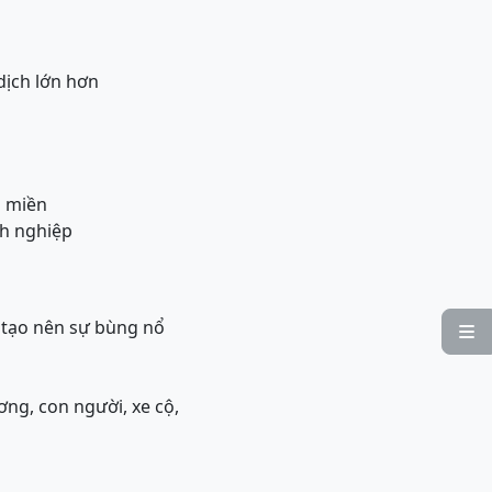
dịch lớn hơn
n miền
h nghiệp
n tạo nên sự bùng nổ

ơng, con người, xe cộ,