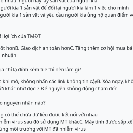
ho nhau: người này lấy sản vật của người kia
gười kia 1 sản vật để đổi lại người kia làm 1 việc cho mình
gười kia 1 sản vật và yêu cầu người kia ủng hộ quan điểm 
i lợi ích của TMĐT
tốt hơn
B. Giao dịch an toàn hơn
C. Tăng thêm cơ hội mua bá
ợi nhuận
a chỉ lạ đính kèm file thì nên làm gì?
c khi mở, không nhấn các link không tin cậy
B. Xóa ngay, kh
ời khác nhờ đọc
D. Để nguyên không động chạm đến
 do nguyên nhân nào?
ng có thể chứa dữ liệu được kết nối với nhau
hiễm virus sau đó sử dụng MT khác
C. Máy tính được sắp xếp
cùng môi trường với MT đã nhiễm virus