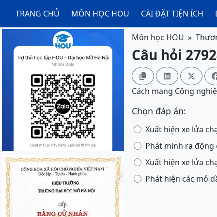
TRANG CHỦ
MÔN HỌC HOU
CÀI ĐẶT TIỆN ÍCH
Môn học HOU
Thươn
Câu hỏi 2792



Cách mạng Công nghiệp
Chọn đáp án:
Xuất hiện xe lửa c
Phát minh ra động 
Xuất hiện xe lửa c
Phát hiện các mỏ d