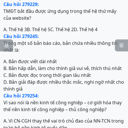
Câu hỏi 279229:
TMĐT bắt đầu được ứng dụng trong thế hệ thứ mấy
của website?
A. Thế hệ 3
B. Thế hệ 5
C. Thế hệ 2
D. Thế hệ 4
Câu hỏi 279245:
Trong một số bản báo cáo, bản chứa nhiều thông tin


nhất là:
A. Bản được viết dài nhất
B. Bản hấp dẫn, làm cho thính giả vui vẻ, thích thú nhất
C. Bản được đọc trong thời gian lâu nhất
D. Bản giải đáp được nhiều thắc mắc, nghi ngờ nhất cho
thính giả
Câu hỏi 279254:
Vì sao nói là nền kinh tế công nghiệp – cơ giới hóa thay
thế nền kinh tế công nghiệp – thủ công nghiệp?
A. Vì CN-CGH thay thế vai trò chủ đao của NN-TCN trong
toàn bộ nền kinh tế quốc dân