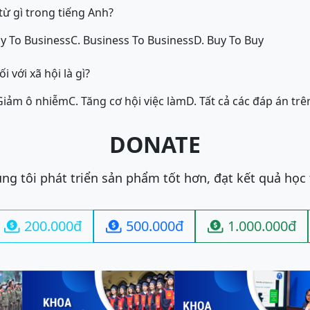
 từ gì trong tiếng Anh?
uy To Business
C. Business To Business
D. Buy To Buy
 với xã hội là gì?
Giảm ô nhiễm
C. Tăng cơ hội việc làm
D. Tất cả các đáp án trê
DONATE
ng tôi phát triển sản phẩm tốt hơn, đạt kết quả học
200.000đ
500.000đ
1.000.000đ


