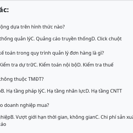
ác:
ộng dựa trên hình thức nào?
 thống quản lý
C. Quảng cáo truyền thống
D. Click chuột
 toán trong quy trình quản lý đơn hàng là gì?
 Kiểm tra dự trữ
C. Kiểm toán nội bộ
D. Kiểm tra thuế
 không thuộc TMĐT?
p
B. Hạ tầng pháp lý
C. Hạ tầng nhân lực
D. Hạ tầng CNTT
 cho doanh nghiệp mua?
ghiệp
B. Vượt giới hạn thời gian, không gian
C. Chi phí sản x
cáo