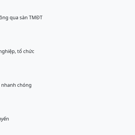
thông qua sàn TMĐT
nghiệp, tổ chức
h nhanh chóng
uyến