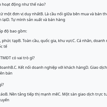
n hoạt động như thế nào?
từ một đơn vị duy nhất
B. Là cầu nối giữa bên mua và bán 
 lại
D. Tự mình sản xuất và bán hàng
ấp độ bao gồm:
, phức tạp
B. Toàn cầu, quốc gia, khu vực
C. Cá nhân, doanh 
c tế
TMĐT có vai trò gì?
 doanh
B.
C. Kết nối doanh nghiệp với khách hàng
D. Giao dịc
bên bán
gì?
cáo
B. Nền tảng tiếp thị mạnh mẽ
C. Một sàn giao dịch trực t
 tuyến