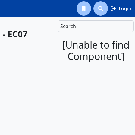
Login



Search
 - EC07
[Unable to find
Component]