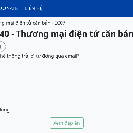
DONATE
LIÊN HỆ
g mại điện tử căn bản - EC07
40 - Thương mại điện tử căn bản

 hệ thống trả lời tự động qua email?
 lòng
Xem đáp án