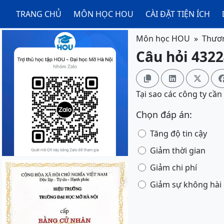
TRANG CHỦ
MÔN HỌC HOU
CÀI ĐẶT TIỆN ÍCH
Môn học HOU
Thươn
Câu hỏi 4322



Tại sao các công ty cần
Chọn đáp án:
Tăng độ tin cậy
Giảm thời gian
Giảm chi phí
Giảm sự không hài