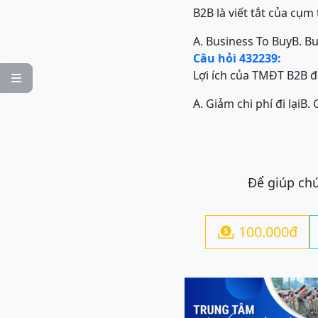
B2B là viết tắt của cụm
A. Business To Buy
B. B
Câu hỏi 432239:
Lợi ích của TMĐT B2B đối

A. Giảm chi phí đi lại
B. 
Để giúp chú
100.000đ
