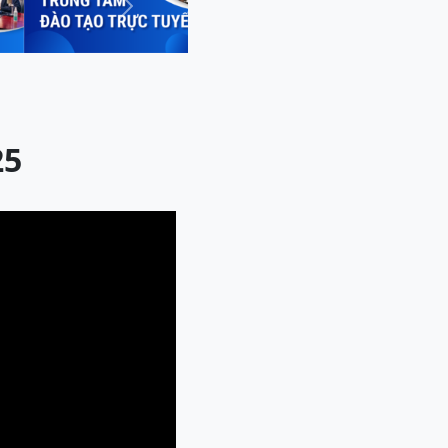
Next
25