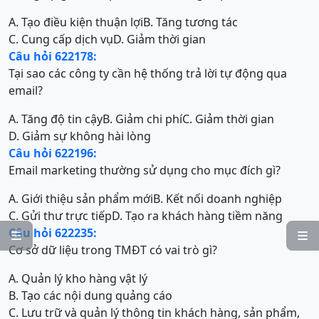
A. Tạo điều kiện thuận lợi
B. Tăng tương tác
C. Cung cấp dịch vụ
D. Giảm thời gian
Câu hỏi 622178:
Tại sao các công ty cần hệ thống trả lời tự động qua
email?
A. Tăng độ tin cậy
B. Giảm chi phí
C. Giảm thời gian
D. Giảm sự không hài lòng
Câu hỏi 622196:
Email marketing thường sử dụng cho mục đích gì?
A. Giới thiệu sản phẩm mới
B. Kết nối doanh nghiệp
C. Gửi thư trực tiếp
D. Tạo ra khách hàng tiềm năng
Câu hỏi 622235:


Cơ sở dữ liệu trong TMĐT có vai trò gì?
A. Quản lý kho hàng vật lý
B. Tạo các nội dung quảng cáo
C. Lưu trữ và quản lý thông tin khách hàng, sản phẩm,