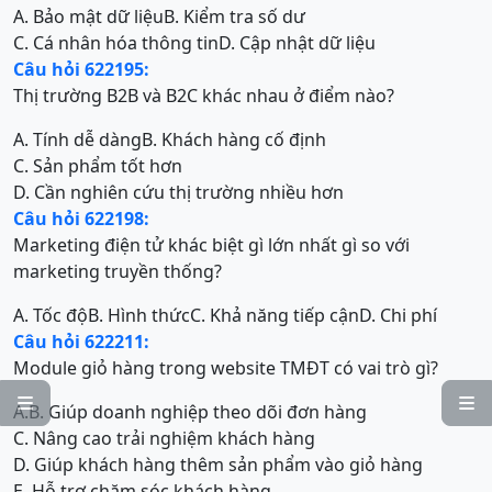
A. Bảo mật dữ liệu
B. Kiểm tra số dư
C. Cá nhân hóa thông tin
D. Cập nhật dữ liệu
Câu hỏi 622195:
Thị trường B2B và B2C khác nhau ở điểm nào?
A. Tính dễ dàng
B. Khách hàng cố định
C. Sản phẩm tốt hơn
D. Cần nghiên cứu thị trường nhiều hơn
Câu hỏi 622198:
Marketing điện tử khác biệt gì lớn nhất gì so với
marketing truyền thống?
A. Tốc độ
B. Hình thức
C. Khả năng tiếp cận
D. Chi phí
Câu hỏi 622211:
Module giỏ hàng trong website TMĐT có vai trò gì?


A.
B. Giúp doanh nghiệp theo dõi đơn hàng
C. Nâng cao trải nghiệm khách hàng
D. Giúp khách hàng thêm sản phẩm vào giỏ hàng
E. Hỗ trợ chăm sóc khách hàng