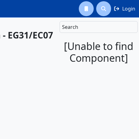
Login



Search
 - EG31/EC07
[Unable to find
Component]