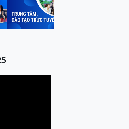
Next
25