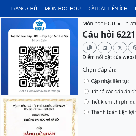
TRANG CHỦ
MÔN HỌC HOU
CÀI ĐẶT TIỆN ÍCH
Môn học HOU
Thươn
Câu hỏi 6221



Điểm nổi bật của websit
Chọn đáp án:
Cập nhật liên tục
Tất cả các đáp án 
Tiết kiệm chi phí q
Thanh toán tiện lợ