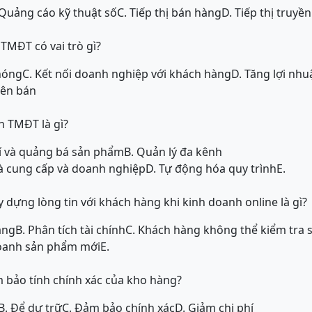
 Quảng cáo kỹ thuật số
C. Tiếp thị bán hàng
D. Tiếp thị truyề
TMĐT có vai trò gì?
hóng
C. Kết nối doanh nghiệp với khách hàng
D. Tăng lợi nh
bên bán
ch TMĐT là gì?
phí và quảng bá sản phẩm
B. Quản lý đa kênh
hà cung cấp và doanh nghiệp
D. Tự động hóa quy trình
E.
 dựng lòng tin với khách hàng khi kinh doanh online là gì?
àng
B. Phân tích tài chính
C. Khách hàng không thể kiểm tra 
doanh sản phẩm mới
E.
m bảo tính chính xác của kho hàng?
B. Để dự trữ
C. Đảm bảo chính xác
D. Giảm chi phí