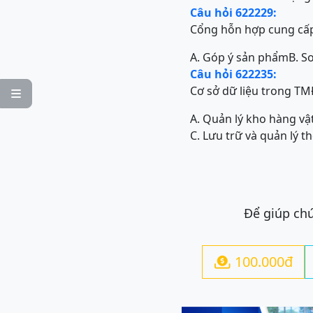
Câu hỏi 622229:
Cổng hỗn hợp cung cấp
A. Góp ý sản phẩm
B. S
Câu hỏi 622235:
Cơ sở dữ liệu trong TMĐ

A. Quản lý kho hàng vật
C. Lưu trữ và quản lý t
Để giúp chú
100.000đ
