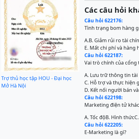
Các câu hỏi kh
Câu hỏi 622176:
Tình trạng bom hàng g
A.
B. Giảm rủi ro tài chí
E. Mất chi phí và hàng
Câu hỏi 622187:
Vai trò chính của cổng 
A. Lưu trữ thông tin t
Trợ thủ học tập HOU - Đại học
C. Hỗ trợ và thực hiện
Mở Hà Nội
D. Kết nối người bán 
Câu hỏi 622198:
Marketing điện tử khác 
A. Tốc độ
B. Hình thức
C
Câu hỏi 622205:
E-Marketing là gì?