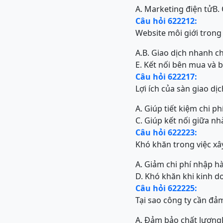
A. Marketing điện tử
B.
Câu hỏi 622212:
Website môi giới trong 
A.
B. Giao dịch nhanh c
E. Kết nối bên mua và 
Câu hỏi 622217:
Lợi ích của sàn giao dị
A. Giúp tiết kiệm chi 
C. Giúp kết nối giữa n
Câu hỏi 622223:
Khó khăn trong việc xây
A. Giảm chi phí nhập h
D. Khó khăn khi kinh 
Câu hỏi 622225:
Tại sao công ty cần đả
A. Đảm bảo chất lượng