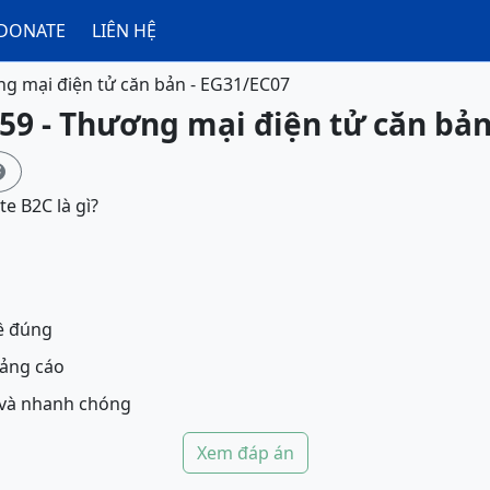
DONATE
LIÊN HỆ
g mại điện tử căn bản - EG31/EC07
59 - Thương mại điện tử căn bản

e B2C là gì?
đề đúng
uảng cáo
i và nhanh chóng
Xem đáp án