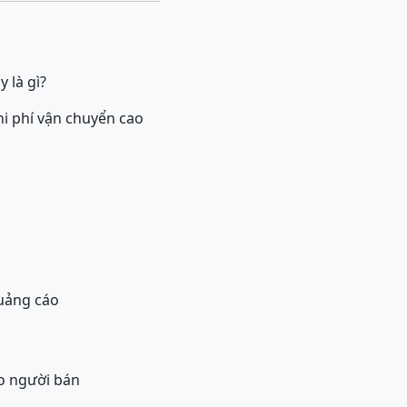
 là gì?
hi phí vận chuyển cao
quảng cáo
o người bán