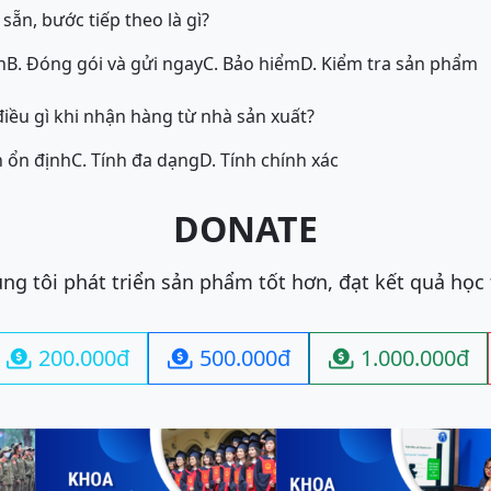
ẵn, bước tiếp theo là gì?
h
B. Đóng gói và gửi ngay
C. Bảo hiểm
D. Kiểm tra sản phẩm
iều gì khi nhận hàng từ nhà sản xuất?
h ổn định
C. Tính đa dạng
D. Tính chính xác
DONATE
ng tôi phát triển sản phẩm tốt hơn, đạt kết quả học
200.000đ
500.000đ
1.000.000đ


