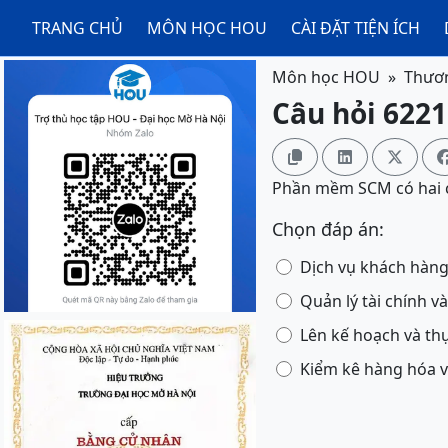
TRANG CHỦ
MÔN HỌC HOU
CÀI ĐẶT TIỆN ÍCH
Môn học HOU
Thươn
Câu hỏi 6221



Phần mềm SCM có hai c
Chọn đáp án:
Dịch vụ khách hàng
Quản lý tài chính v
Lên kế hoạch và th
Kiểm kê hàng hóa 