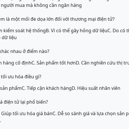
và người mua mà không cần ngân hàng
xem là một mối đe dọa lớn đối với thương mại điện tử?
ền kiểm soát hệ thống
B. Vì có thể gây hỏng dữ liệu
C. Do có 
 dữ liệu
 khác nhau ở điểm nào?
h hàng cố định
C. Sản phẩm tốt hơn
D. Cần nghiên cứu thị t
tối ưu hóa điều gì?
g sản phẩm
C. Tiếp cận khách hàng
D. Hiệu suất nhân viên
á điện tử lại phổ biến?
. Giúp tối ưu hóa giá bán
C. Dễ so sánh giá và lựa chọn sản
.