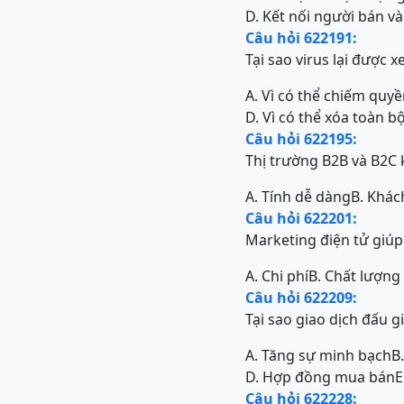
D. Kết nối người bán 
Câu hỏi 622191:
Tại sao virus lại được 
A. Vì có thể chiếm quy
D. Vì có thể xóa toàn bộ
Câu hỏi 622195:
Thị trường B2B và B2C
A. Tính dễ dàng
B. Khác
Câu hỏi 622201:
Marketing điện tử giúp 
A. Chi phí
B. Chất lượn
Câu hỏi 622209:
Tại sao giao dịch đấu gi
A. Tăng sự minh bạch
B
D. Hợp đồng mua bán
E
Câu hỏi 622228: