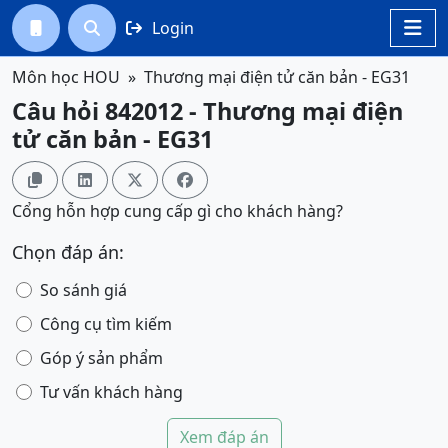
Login




Môn học HOU
Thương mại điện tử căn bản - EG31
Câu hỏi 842012 - Thương mại điện
tử căn bản - EG31




Cổng hỗn hợp cung cấp gì cho khách hàng?
Chọn đáp án:
So sánh giá
Công cụ tìm kiếm
Góp ý sản phẩm
Tư vấn khách hàng
Xem đáp án