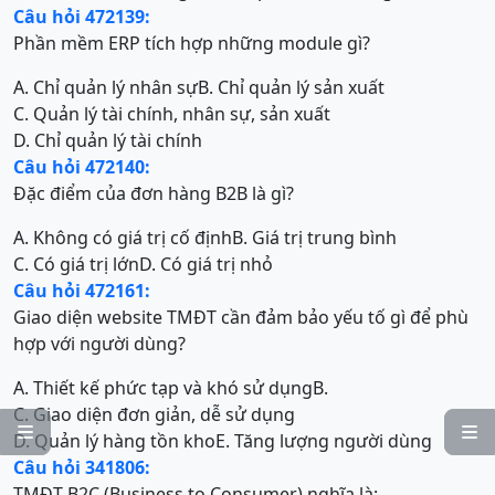
Câu hỏi 472139:
Phần mềm ERP tích hợp những module gì?
A. Chỉ quản lý nhân sự
B. Chỉ quản lý sản xuất
C. Quản lý tài chính, nhân sự, sản xuất
D. Chỉ quản lý tài chính
Câu hỏi 472140:
Đặc điểm của đơn hàng B2B là gì?
A. Không có giá trị cố định
B. Giá trị trung bình
C. Có giá trị lớn
D. Có giá trị nhỏ
Câu hỏi 472161:
Giao diện website TMĐT cần đảm bảo yếu tố gì để phù
hợp với người dùng?
A. Thiết kế phức tạp và khó sử dụng
B.
C. Giao diện đơn giản, dễ sử dụng


D. Quản lý hàng tồn kho
E. Tăng lượng người dùng
Câu hỏi 341806:
TMĐT B2C (Business to Consumer) nghĩa là: