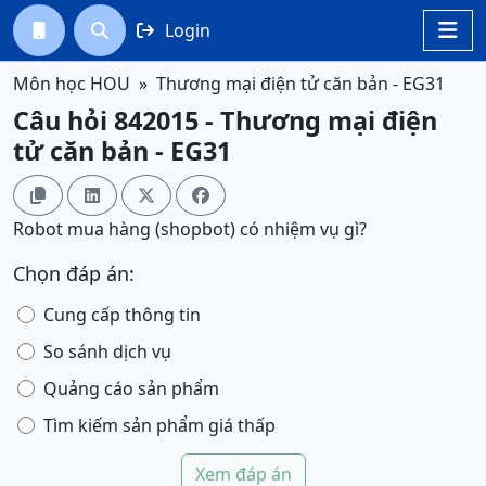
Login




Môn học HOU
Thương mại điện tử căn bản - EG31
Câu hỏi 842015 - Thương mại điện
tử căn bản - EG31




Robot mua hàng (shopbot) có nhiệm vụ gì?
Chọn đáp án:
Cung cấp thông tin
So sánh dịch vụ
Quảng cáo sản phẩm
Tìm kiếm sản phẩm giá thấp
Xem đáp án