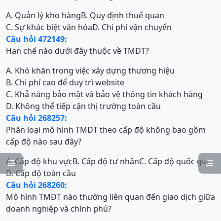
A. Quản lý kho hàng
B. Quy định thuế quan
C. Sự khác biệt văn hóa
D. Chi phí vận chuyển
Câu hỏi 472149:
Hạn chế nào dưới đây thuộc về TMĐT?
A. Khó khăn trong việc xây dựng thương hiệu
B. Chi phí cao để duy trì website
C. Khả năng bảo mật và bảo vệ thông tin khách hàng
D. Không thể tiếp cận thị trường toàn cầu
Câu hỏi 268257:
Phân loại mô hình TMĐT theo cấp độ không bao gồm
cấp độ nào sau đây?
A. Cấp độ khu vực
B. Cấp độ tư nhân
C. Cấp độ quốc gia


D. Cấp độ toàn cầu
Câu hỏi 268260:
Mô hình TMĐT nào thường liên quan đến giao dịch giữa
doanh nghiệp và chính phủ?