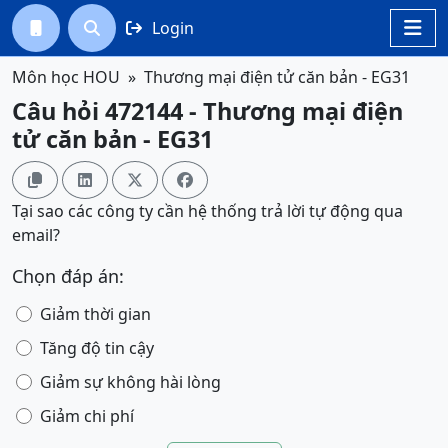
Login




Môn học HOU
Thương mại điện tử căn bản - EG31
Câu hỏi 472144 - Thương mại điện
tử căn bản - EG31




Tại sao các công ty cần hệ thống trả lời tự động qua
email?
Chọn đáp án:
Giảm thời gian
Tăng độ tin cậy
Giảm sự không hài lòng
Giảm chi phí