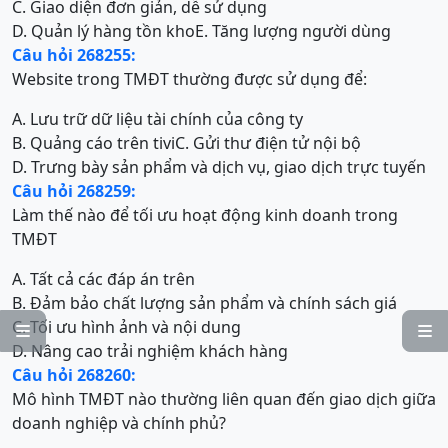
C. Giao diện đơn giản, dễ sử dụng
D. Quản lý hàng tồn kho
E. Tăng lượng người dùng
Câu hỏi 268255:
Website trong TMĐT thường được sử dụng để:
A. Lưu trữ dữ liệu tài chính của công ty
B. Quảng cáo trên tivi
C. Gửi thư điện tử nội bộ
D. Trưng bày sản phẩm và dịch vụ, giao dịch trực tuyến
Câu hỏi 268259:
Làm thế nào để tối ưu hoạt động kinh doanh trong
TMĐT
A. Tất cả các đáp án trên
B. Đảm bảo chất lượng sản phẩm và chính sách giá
C. Tối ưu hình ảnh và nội dung


D. Nâng cao trải nghiệm khách hàng
Câu hỏi 268260:
Mô hình TMĐT nào thường liên quan đến giao dịch giữa
doanh nghiệp và chính phủ?