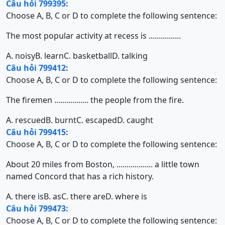
Câu hỏi 799395:
Choose A, B, C or D to complete the following sentence:
The most popular activity at recess is ................
A. noisy
B. learn
C. basketball
D. talking
Câu hỏi 799412:
Choose A, B, C or D to complete the following sentence:
The firemen ................. the people from the fire.
A. rescued
B. burnt
C. escaped
D. caught
Câu hỏi 799415:
Choose A, B, C or D to complete the following sentence:
About 20 miles from Boston, .................. a little town
named Concord that has a rich history.
A. there is
B. as
C. there are
D. where is
Câu hỏi 799473:
Choose A, B, C or D to complete the following sentence: