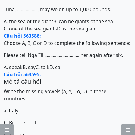
Tuna, ................., may weigh up to 1,000 pounds.
A. the sea of the giant
B. can be giants of the sea
C. one of the sea giants
D. is the sea giant
Câu hỏi 563586:
Choose A, B, C or D to complete the following sentence:
Please tell Nga I’ll ............................. her again after six.
A. speak
B. say
C. talk
D. call
Câu hỏi 563595:
Mô tả câu hỏi
Write the missing vowels (a, e, i, o, u) in these
countries.
a.
I
taly
b. Br
......
z
......
l


c. R
......
ss
......
......