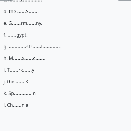
d. the
......
S
......
.
e. G
......
rm
......
ny.
f.
......
gypt.
g.
......
......
str
......
l
......
......
.
h. M
......
x
......
c
......
.
i. T
......
rk
......
y
j. the
......
K
k. Sp
......
......
n
l. Ch
......
n a