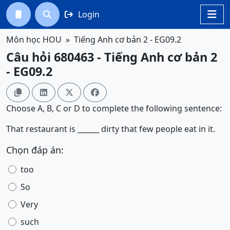
Login




Môn học HOU
Tiếng Anh cơ bản 2 - EG09.2
Câu hỏi 680463 - Tiếng Anh cơ bản 2
- EG09.2




Choose A, B, C or D to complete the following sentence:
That restaurant is ______ dirty that few people eat in it.
Chọn đáp án:
too
So
Very
such