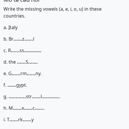
Write the missing vowels (a, e, i, o, u) in these
countries.
a.
I
taly
b. Br
......
z
......
l
c. R
......
ss
......
......
d. the
......
S
......
.
e. G
......
rm
......
ny.
f.
......
gypt.
g.
......
......
str
......
l
......
......
.
h. M
......
x
......
c
......
.
i. T
......
rk
......
y