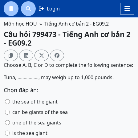
Login




Môn học HOU
Tiếng Anh cơ bản 2 - EG09.2
Câu hỏi 799473 - Tiếng Anh cơ bản 2
- EG09.2




Choose A, B, C or D to complete the following sentence:
Tuna, ................., may weigh up to 1,000 pounds.
Chọn đáp án:
the sea of the giant
can be giants of the sea
one of the sea giants
is the sea giant