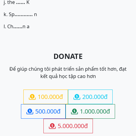
j. the
......
K
k. Sp
......
......
n
l. Ch
......
n a
DONATE
Để giúp chúng tôi phát triển sản phẩm tốt hơn, đạt
kết quả học tập cao hơn
100.000đ
200.000đ


500.000đ
1.000.000đ


5.000.000đ
