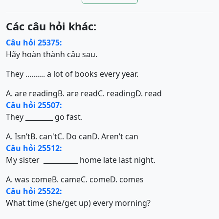
Các câu hỏi khác:
Câu hỏi 25375:
Hãy hoàn thành câu sau.
They .......... a lot of books every year.
A. are reading
B. are read
C. reading
D. read
Câu hỏi 25507:
They ________ go fast.
A. Isn’t
B. can't
C. Do can
D. Aren’t can
Câu hỏi 25512:
My sister __________ home late last night.
A. was come
B. came
C. come
D. comes
Câu hỏi 25522:
What time (she/get up) every morning?