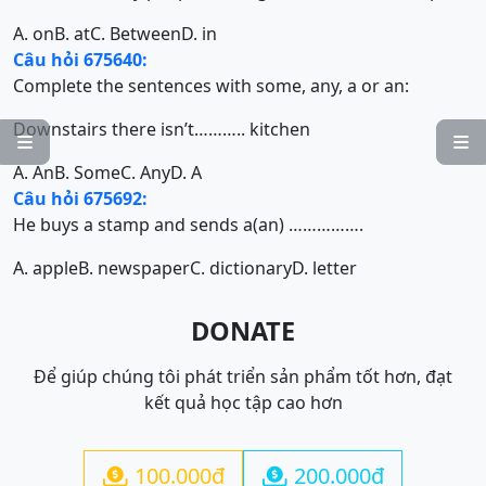
A. on
B. at
C. Between
D. in
Câu hỏi 675640:
Complete the sentences with some, any, a or an:
Downstairs there isn’t……….. kitchen


A. An
B. Some
C. Any
D. A
Câu hỏi 675692:
He buys a stamp and sends a(an) …………….
A. apple
B. newspaper
C. dictionary
D. letter
DONATE
Để giúp chúng tôi phát triển sản phẩm tốt hơn, đạt
kết quả học tập cao hơn
100.000đ
200.000đ

