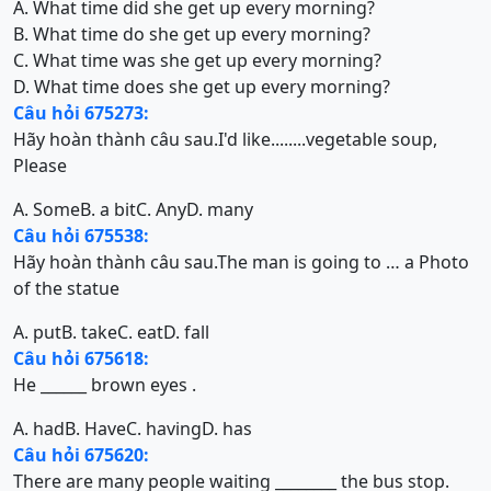
A. What time did she get up every morning?
B. What time do she get up every morning?
C. What time was she get up every morning?
D. What time does she get up every morning?
Câu hỏi 675273:
Hãy hoàn thành câu sau.I'd like........vegetable soup,
Please
A. Some
B. a bit
C. Any
D. many
Câu hỏi 675538:
Hãy hoàn thành câu sau.The man is going to … a Photo
of the statue
A. put
B. take
C. eat
D. fall
Câu hỏi 675618:
He ______ brown eyes .
A. had
B. Have
C. having
D. has
Câu hỏi 675620:
There are many people waiting ________ the bus stop.