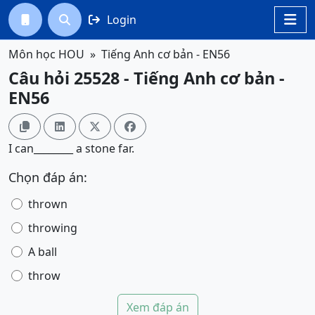
Login




Môn học HOU
Tiếng Anh cơ bản - EN56
Câu hỏi 25528 - Tiếng Anh cơ bản -
EN56




I can________ a stone far.
Chọn đáp án:
thrown
throwing
A ball
throw
Xem đáp án