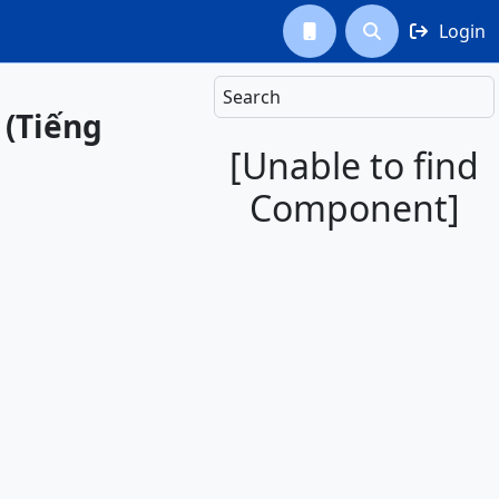
Login



Search
 (Tiếng
[Unable to find
Component]