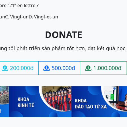
e “21” en lettre ?
 un
C. Vingt-un
D. Vingt-et-un
DONATE
ng tôi phát triển sản phẩm tốt hơn, đạt kết quả học
200.000đ
500.000đ
1.000.000đ


