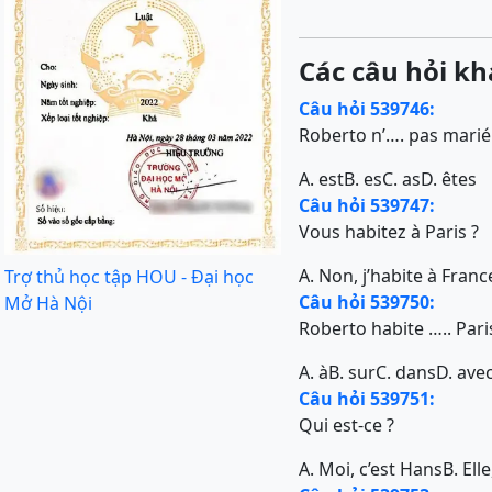
Các câu hỏi kh
Câu hỏi 539746:
Roberto n’…. pas marié
A. est
B. es
C. as
D. êtes
Câu hỏi 539747:
Vous habitez à Paris ?
A. Non, j’habite à Franc
Trợ thủ học tập HOU - Đại học
Câu hỏi 539750:
Mở Hà Nội
Roberto habite ….. Pari
A. à
B. sur
C. dans
D. ave
Câu hỏi 539751:
Qui est-ce ?
A. Moi, c’est Hans
B. Ell