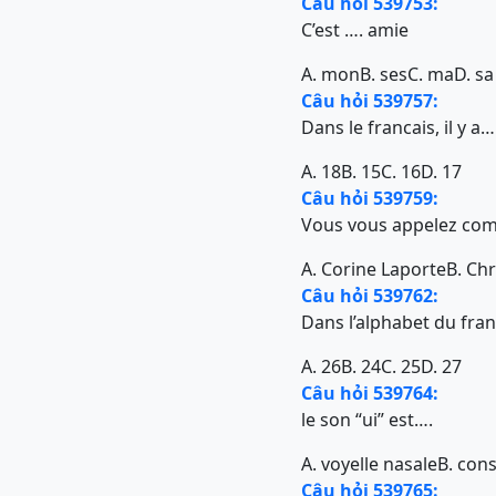
Câu hỏi 539753:
C’est …. amie
A. mon
B. ses
C. ma
D. sa
Câu hỏi 539757:
Dans le francais, il y 
A. 18
B. 15
C. 16
D. 17
Câu hỏi 539759:
Vous vous appelez co
A. Corine Laporte
B. Chr
Câu hỏi 539762:
Dans l’alphabet du franc
A. 26
B. 24
C. 25
D. 27
Câu hỏi 539764:
le son “ui” est….
A. voyelle nasale
B. con
Câu hỏi 539765: