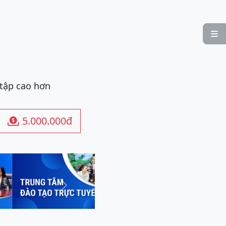

 tập cao hơn
5.000.000đ

Next