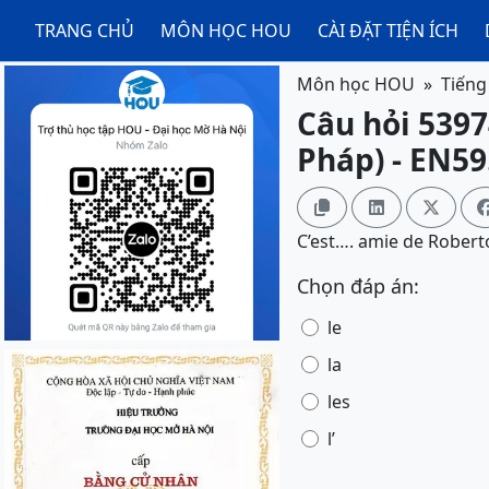
TRANG CHỦ
MÔN HỌC HOU
CÀI ĐẶT TIỆN ÍCH
Môn học HOU
Tiếng
Câu hỏi 5397
Pháp) - EN59



C’est…. amie de Robert
Chọn đáp án:
le
la
les
l’