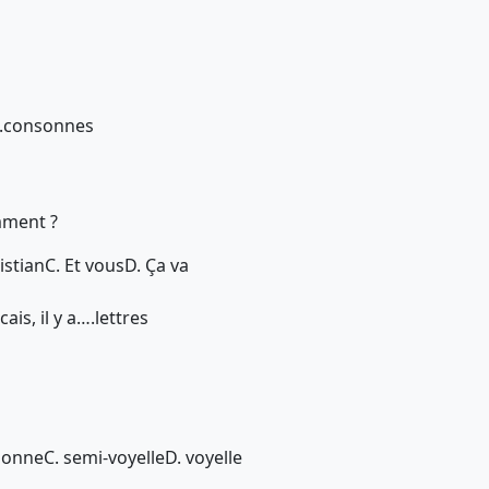
a….consonnes
mment ?
istian
C. Et vous
D. Ça va
ais, il y a….lettres
sonne
C. semi-voyelle
D. voyelle