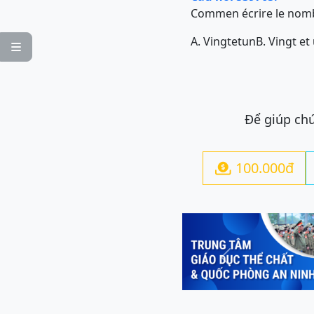
Commen écrire le nombr
A. Vingtetun
B. Vingt et

Để giúp chú
100.000đ

Previous