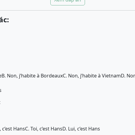
ác:
e
B. Non, j’habite à Bordeaux
C. Non, j’habite à Vietnam
D. Non
s
c
e, c’est Hans
C. Toi, c’est Hans
D. Lui, c’est Hans