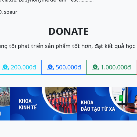
D. soeur
DONATE
ng tôi phát triển sản phẩm tốt hơn, đạt kết quả học
200.000đ
500.000đ
1.000.000đ


