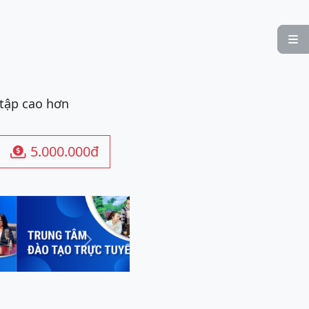

 tập cao hơn
5.000.000đ

Next