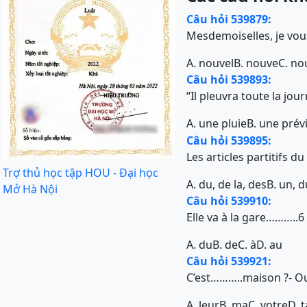
Câu hỏi 539879:
Mesdemoiselles, je vou
A. nouvel
B. nouve
C. no
Câu hỏi 539893:
“Il pleuvra toute la jou
A. une pluie
B. une prév
Câu hỏi 539895:
Les articles partitifs du
Trợ thủ học tập HOU - Đại học
A. du, de la, des
B. un, d
Mở Hà Nội
Câu hỏi 539910:
Elle va à la gare………..6
A. du
B. de
C. à
D. au
Câu hỏi 539921:
C’est………..maison ?- Oui
A. leur
B. ma
C. votre
D. t