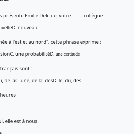
s présente Emilie Delcour, votre ………collègue
uvelle
D. nouveau
rnée à l'est et au nord”, cette phrase exprime :
ision
C. une probabilité
D.
une certitude
 français sont :
u, de la
C. une, de la, des
D. le, du, des
 heures
, elle est à nous.
a