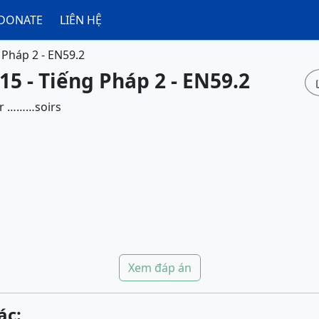
DONATE
LIÊN HỆ
 Pháp 2 - EN59.2
15 - Tiếng Pháp 2 - EN59.2
ir ………soirs
Xem đáp án
ác: