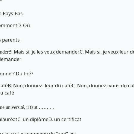
s Pays-Bas
Comment
D. Où
 parents
B. Mais si, je les veux demander
C. Mais si, je veux leur
ander
x demander
donne ? Du thé?
café
B. Non, donnez- leur du café
C. Non, donnez- vous du ca
u café
une université, il faut………..
alauréat
C. un diplôme
D. un certificat
 classe. Le synonyme de "ami" est ………..