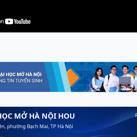
HỌC MỞ HÀ NỘI HOU
ền, phường Bạch Mai, TP Hà Nội