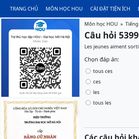
TRANG CHỦ
MÔN HỌC HOU
CÀI ĐẶT TIỆN ÍCH
Môn học HOU
Tiếng
Câu hỏi 5399
Les jeunes aiment sort
Chọn đáp án:
tous ces
ces
les
tous les
Các câu hỏi kh