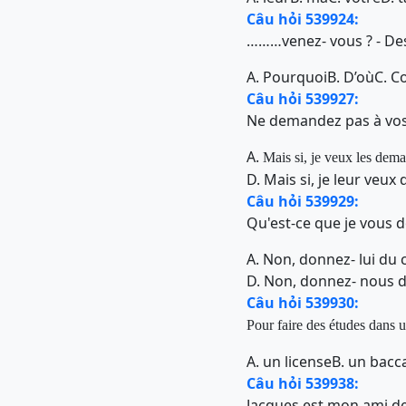
Câu hỏi 539924:
………venez- vous ? - De
A. Pourquoi
B. D’où
C. 
Câu hỏi 539927:
Ne demandez pas à vos
A.
Mais si, je veux les dem
D. Mais si, je leur veu
Câu hỏi 539929:
Qu'est-ce que je vous 
A. Non, donnez- lui du 
D. Non, donnez- nous d
Câu hỏi 539930:
Pour faire des études dans 
A. un license
B. un bacc
Câu hỏi 539938:
Jacques est mon ami de