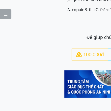
A. copain
B. fille
C. frère

Để giúp chú
100.000đ

Previous