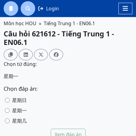
Login




Môn học HOU
Tiếng Trung 1 - EN06.1
Câu hỏi 621612 - Tiếng Trung 1 -
EN06.1




Chọn từ đúng:
星期一
Chọn đáp án:
星期日
星期一
星期几
Xem đáp án