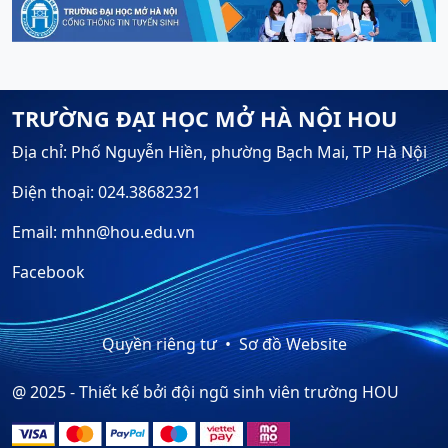
TRƯỜNG ĐẠI HỌC MỞ HÀ NỘI HOU
Địa chỉ: Phố Nguyễn Hiền, phường Bạch Mai, TP Hà Nội
Điện thoại: 024.38682321
Email: mhn@hou.edu.vn
Facebook
Quyền riêng tư
Sơ đồ Website
@ 2025 - Thiết kế bởi đội ngũ sinh viên trường HOU