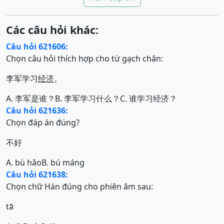
Các câu hỏi khác:
Câu hỏi 621606:
Chọn câu hỏi thích hợp cho từ gạch chân:
李军学习
经济
。
A. 李军是谁？
B. 李军学习什么？
C. 谁学习经济？
Câu hỏi 621636:
Chọn đáp án đúng?
不好
A. bù hǎo
B. bú máng
Câu hỏi 621638:
Chọn chữ Hán đúng cho phiên âm sau:
tā