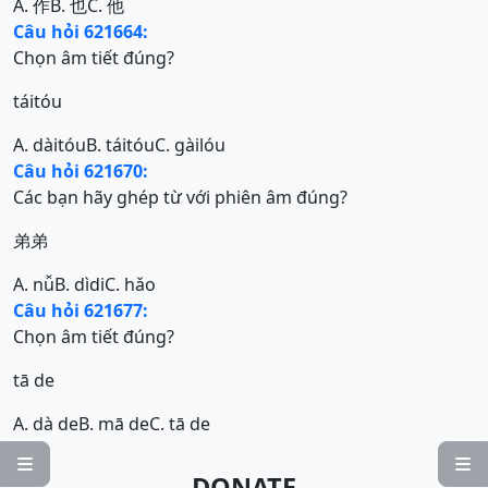
A. 作
B. 也
C. 他
Câu hỏi 621664:
Chọn âm tiết đúng?
táitóu
A. dàitóu
B. táitóu
C. gàilóu
Câu hỏi 621670:
Các bạn hãy ghép từ với phiên âm đúng?
弟弟
A. nǚ
B. dìdi
C. hǎo
Câu hỏi 621677:
Chọn âm tiết đúng?
tā de
A. dà de
B. mā de
C. tā de


DONATE