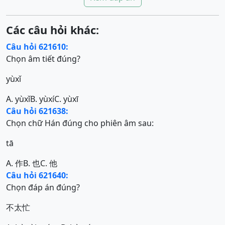
Các câu hỏi khác:
Câu hỏi 621610:
Chọn âm tiết đúng?
yùxǐ
A. yùxǐ
B. yùxí
C. yùxī
Câu hỏi 621638:
Chọn chữ Hán đúng cho phiên âm sau:
tā
A. 作
B. 也
C. 他
Câu hỏi 621640:
Chọn đáp án đúng?
不太忙