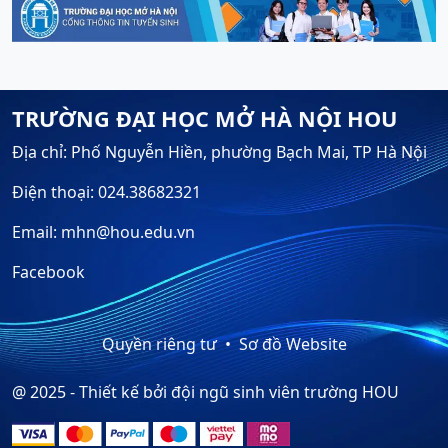
TRƯỜNG ĐẠI HỌC MỞ HÀ NỘI HOU
Địa chỉ: Phố Nguyễn Hiền, phường Bạch Mai, TP Hà Nội
Điện thoại: 024.38682321
Email: mhn@hou.edu.vn
Facebook
Quyền riêng tư
Sơ đồ Website
@ 2025 - Thiết kế bởi đội ngũ sinh viên trường HOU