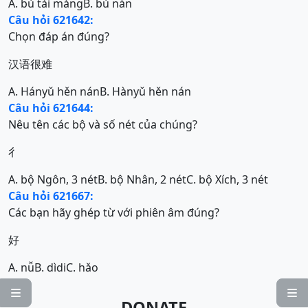
A. bù tài máng
B. bù nán
Câu hỏi 621642:
Chọn đáp án đúng?
汉语很难
A. Hányǔ hěn nán
B. Hànyǔ hěn nán
Câu hỏi 621644:
Nêu tên các bộ và số nét của chúng?
彳
A. bộ Ngôn, 3 nét
B. bộ Nhân, 2 nét
C. bộ Xích, 3 nét
Câu hỏi 621667:
Các bạn hãy ghép từ với phiên âm đúng?
好
A. nǚ
B. dìdi
C. hǎo


DONATE