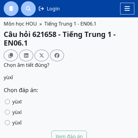
Login




Môn học HOU
Tiếng Trung 1 - EN06.1
Câu hỏi 621658 - Tiếng Trung 1 -
EN06.1




Chọn âm tiết đúng?
yùxǐ
Chọn đáp án:
yùxī
yùxí
yùxǐ
Xem đáp án