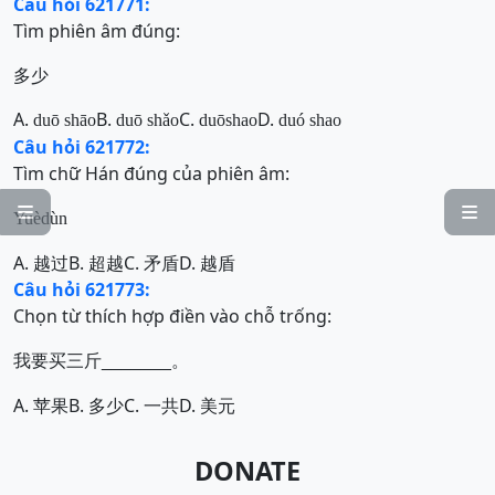
Câu hỏi 621771:
Tìm phiên âm đúng:
多少
A.
B.
C.
D.
duō shāo
duō shǎo
duōshao
du
ó
shao
Câu hỏi 621772:
Tìm chữ Hán đúng của phiên âm:


Yuèdùn
A. 越过
B. 超越
C. 矛盾
D. 越盾
Câu hỏi 621773:
Chọn từ thích hợp điền vào chỗ trống:
我要买三斤
。
_______
A.
B.
C.
D.
苹果
多少
一共
美元
DONATE