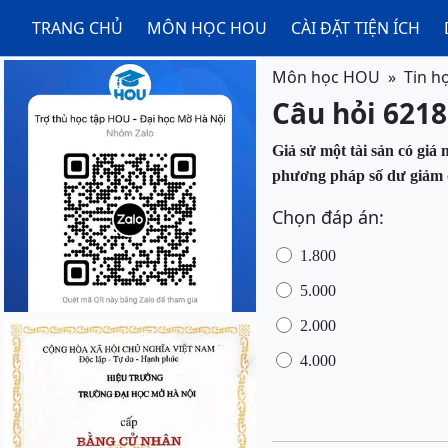
TRANG CHỦ
MÔN HỌC HOU
CÀI ĐẶT TIỆN ÍCH
Môn học HOU
Tin h
Câu hỏi 6218
Giả sử một tài sản có giá 
phương pháp số dư giảm 
Chọn đáp án:
1.800
5.000
2.000
4.000