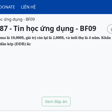
DONATE
LIÊN HỆ
ọc ứng dụng - BF09
87 - Tin học ứng dụng - BF09
mua là 10,000$, giá trị còn lại là 2,000$, và tuổi thọ là 4 năm. Khấ
dần kép (DDB) là:
Xem đáp án