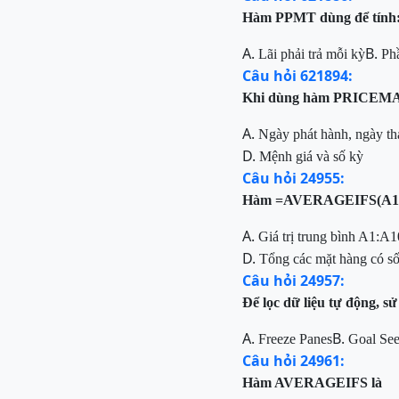
Hàm PPMT dùng để tính
A.
B.
Lãi phải trả mỗi kỳ
Phầ
Câu hỏi 621894:
Khi
dùng hàm
PRICEMAT, 
A.
Ngày phát hành, ngày th
D.
Mệnh giá và số kỳ
Câu hỏi 24955:
Hàm =AVERAGEIFS(A1:A
A.
Giá trị trung bình A1:A
D.
Tổng các mặt hàng có s
Câu hỏi 24957:
Để lọc dữ liệu tự động, s
A.
B.
Freeze Panes
Goal Se
Câu hỏi 24961:
Hàm AVERAGEIFS là