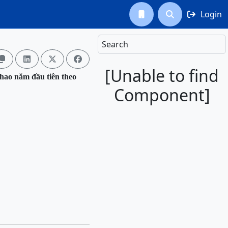
Login



Search




[Unable to find
u hao năm đầu tiên theo
Component]