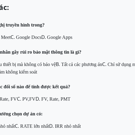
ác:
ghị truyền hình trong?
C.
D.
 Meet
Google Docs
Google Apps
hân gây rủi ro bảo mật thông tin là gì?
B.
C.
u thiết bị mà
không có bảo vệ
Tất cả các phương án
Chỉ sử dụng m
cảm không kiểm soát
 đối số nào để tính được kết quả?
C.
D.
 Rate, FV
PV,FV
FV, Rate, PMT
thường chọn dự án có:
C.
D.
hỏ nhất
RATE lớn nhất
IRR nhỏ nhất