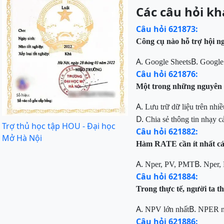
Các câu hỏi kh
Câu hỏi 621873:
Công cụ nào hỗ trợ hội n
A.
B.
Google Sheets
Google
Câu hỏi 621876:
Một trong những nguyên n
A.
Lưu trữ dữ liệu trên nhiề
D.
Chia sẻ thông tin nhạy 
Trợ thủ học tập HOU - Đại học
Câu hỏi 621882:
Mở Hà Nội
Hàm RATE cần ít nhất các
A.
B.
Nper, PV, PMT
Nper,
Câu hỏi 621884:
Trong thực tế, người ta 
A.
B.
NPV lớn nhất
NPER n
Câu hỏi 621886: