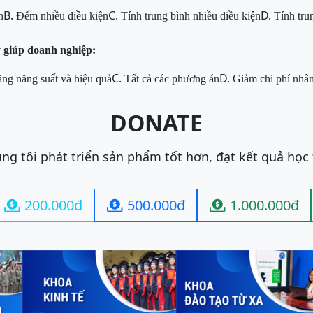
B.
C.
D.
n
Đếm nhiều điều kiện
Tính trung bình nhiều điều kiện
Tính tru
ý giúp doanh nghiệp:
C.
D.
ng năng suất và hiệu quả
Tất cả các phương án
Giảm chi phí nhâ
DONATE
ng tôi phát triển sản phẩm tốt hơn, đạt kết quả học
200.000đ
500.000đ
1.000.000đ


