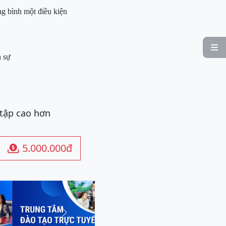
ng bình một điều kiện

n sự
 tập cao hơn
5.000.000đ

Next