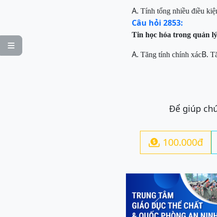
A.
Tính tổng nhiều điều kiệ
Câu hỏi 2853:
Tin học hóa trong quản l

A.
B.
Tăng tính chính xác
Tă
Để giúp chú
100.000đ

Previous