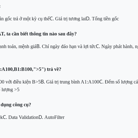
:
C.
D.
n gốc trả ở một kỳ cụ thể
Giá trị tương lai
Tổng tiền gốc
ta cần biết thông tin nào sau đây?
B.
C.
anh toán, mệnh giá
Chỉ ngày đáo hạn và lợi tức
Ngày phát hành, ngà
100,B1:B100,">5")
trả về?
B.
C.
100 với điều kiện B>5
Giá trị trung bình A1:A100
Đếm số lượng cá
ố lượng >5
ử dụng công cụ?
C.
D.
ek
Data Validation
AutoFilter