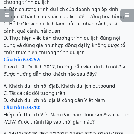
chương trình du lịch
B. Bán chương trình du lịch của doanh nghiệp kinh


doanh lữ hành cho khách du lịch để hưởng hoa hồng
C. Hỗ trợ khách du lịch làm thủ tục nhập cảnh, xuất
cảnh, quá cảnh, hải quan
D. Thực hiện việc bán chương trình du lịch đúng nội
dung và đúng giá như hợp đồng đại lý, không được tổ
chức thực hiện chương trình du lịch
Câu hỏi 673257:
Theo Luật Du lịch 2017, hướng dẫn viên du lịch nội địa
được hướng dẫn cho khách nào sau đây?
A. Khách du lịch nội địa
B. Khách du lịch outbound
C. Tất cả các đối tượng trên
D. khách du lịch nội địa là công dân Việt Nam
Câu hỏi 673310:
Hiệp hội Du lịch Việt Nam (Vietnam Tourism Association
-VITA) được thành lập vào thời gian nào?
A. 24/12/2002
B. 25/12/2002
C. 27/9/1970
D. 02/01/1975