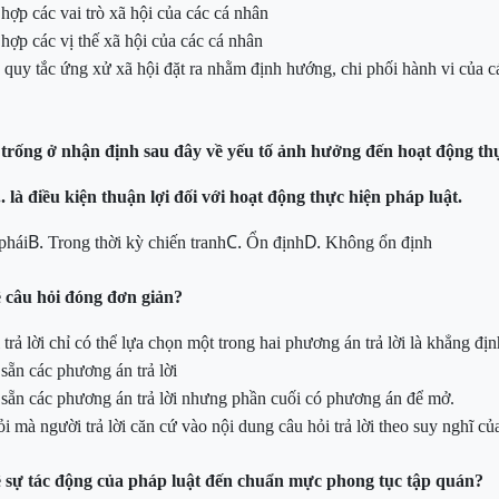
hợp các vai trò xã hội của các cá nhân
hợp các vị thế xã hội của các cá nhân
 quy tắc
ứng xử xã hội đặt ra nhằm định hướng, chi phối hành vi của c
 trống ở nhận định sau đây
về
yếu tố ảnh hưởng đến
hoạt động th
.... là điều kiện thuận lợi đối với hoạt động thực hiện pháp
luật.
B.
C.
D.
phái
Trong
thời kỳ chiến tranh
Ổn
định
Không
ổn định
 câu hỏi đóng đơn giản?
trả lời chỉ có thể lựa chọn một trong hai phương án trả lời là khẳng đị
 sẵn các phương án trả lời
kê sẵn các phương án trả lời nhưng phần cuối có phương án để mở.
ỏi mà người trả lời căn cứ vào nội dung câu hỏi trả lời theo suy nghĩ c
 sự tác động của pháp luật đến chuẩn mực phong tục tập
quán?