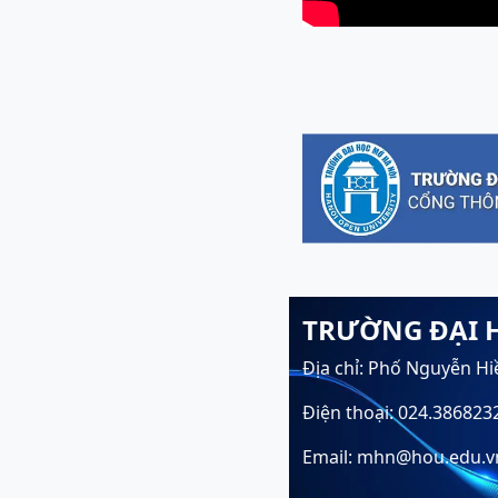
TRƯỜNG ĐẠI 
Địa chỉ: Phố Nguyễn Hi
Điện thoại: 024.386823
Email: mhn@hou.edu.v