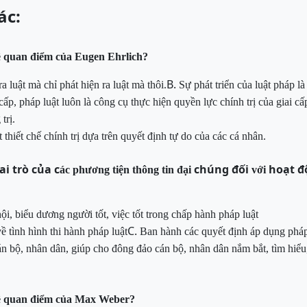
ác:
ề quan điểm của
Eugen
Ehrlich?
B.
a luật mà chỉ phát hiện ra luật mà
thôi.
Sự phát triển của luật pháp là
cấp, pháp luật luôn là công cụ thực hiện quyền lực chính trị của giai c
trị.
iết chế chính trị dựa trên quyết định tự do của các cá
nhân.
i trò của c
chúng
đối
hoạt 
ác phương tiện thông tin đại
với
ội, biểu dương người tốt, việc tốt trong chấp hành pháp luật
C.
về
tình hình thi hành pháp
luật
Ban
hành các quyết định áp dụng pháp
án bộ, nhân dân, giúp cho đông đảo cán bộ, nhân dân nắm bắt, tìm hiểu
ề quan điểm của
Max Weber?