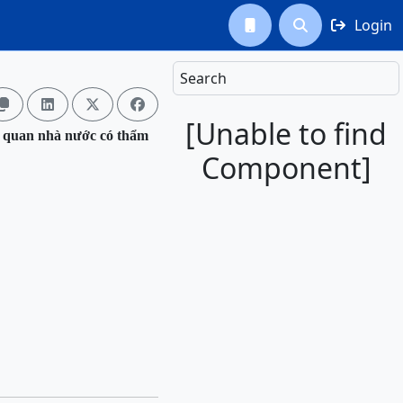
Login



Search




[Unable to find
ơ quan nhà nước có thẩm
Component]