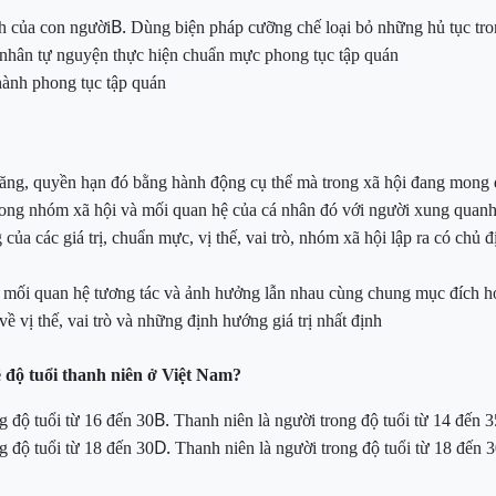
B.
nh của con người
Dùng biện pháp cưỡng chế loại bỏ những hủ tục tr
 nhân tự nguyện thực hiện chuẩn mực phong tục tập quán
thành phong tục tập quán
 năng, quyền hạn đó bằng hành động cụ thể mà trong xã hội đang mong 
 trong nhóm xã hội và mối quan hệ của cá nhân đó với người xung quan
của các giá trị, chuẩn mực, vị thế, vai trò, nhóm xã hội lập ra có chủ
 mối quan hệ tương tác và ảnh hưởng lẫn nhau cùng chung mục đích ho
về vị thế, vai trò và những định hướng giá trị nhất định
 độ tuổi thanh niên ở Việt Nam?
B.
g độ tuổi từ 16 đến 30
Thanh
niên là người trong độ tuổi từ 14 đến 3
D.
g độ tuổi từ 18 đến 30
Thanh
niên là người trong độ tuổi từ 18 đến 