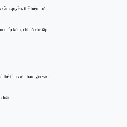
ấp cầm quyền, thể hiện trực
còn
thấp kém, chỉ có các tập
hủ thể tích cực tham gia vào
p luật