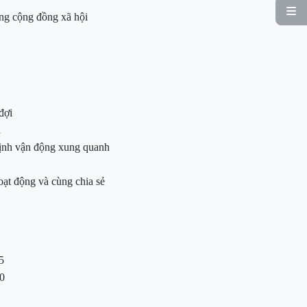

ong cộng đồng xã hội
đợi
h
 định vận động xung quanh
ạt động và cùng chia sẻ
5
30