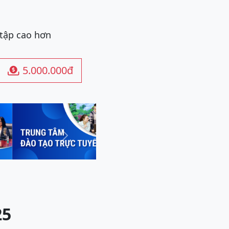
 tập cao hơn
5.000.000đ

Next
25