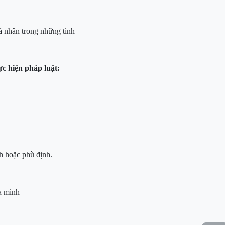
á nhân trong những tình
ực hiện pháp luật
:
nh hoặc phù định.
ủa mình