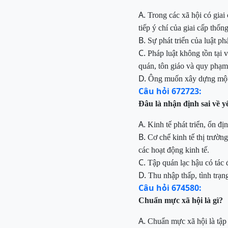
A.
Trong các xã hội có giai 
tiếp ý chí của
giai cấp thống 
B.
Sự phát triển của luật ph
C.
Pháp luật không tồn tại v
quán, tôn giáo và quy phạm
D.
Ông muốn xây dựng một th
Câu hỏi 672723:
Đâu
là nhận định sai về y
A.
K
inh tế phát triển, ổn đ
B.
Cơ chế kinh tế thị trườn
các hoạt động kinh tế.
C.
Tập quán lạc hậu có tác 
D.
T
hu nhập thấp, tình trạn
Câu hỏi 674580:
Chuẩn
mực xã hội là gì?
A.
Ch
uẩn mực xã hội là
tập