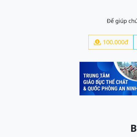
Để giúp chú
100.000đ

Previous
B