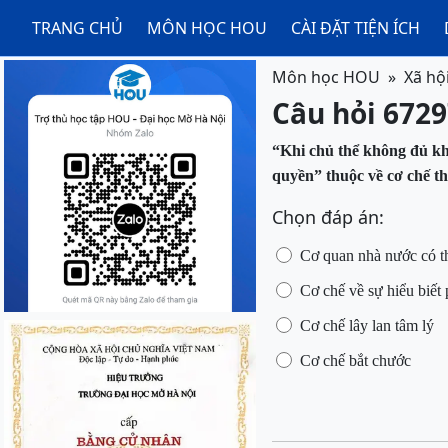
TRANG CHỦ
MÔN HỌC HOU
CÀI ĐẶT TIỆN ÍCH
Môn học HOU
Xã hộ
Câu hỏi 6729
“Khi chủ thể không đủ kh
quyền”
thuộc về cơ chế t
Chọn đáp án:
Cơ quan nhà nước có th
Cơ
chế về sự hiểu biết 
Cơ
chế lây lan tâm lý
Cơ
chế bắt chước