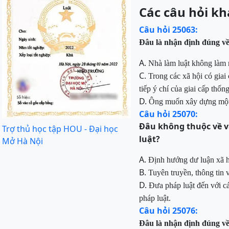
Các câu hỏi kh
Câu hỏi 25063:
Đâu là nhận định đúng v
A.
Nhà làm luật không làm r
C.
Trong các xã hội có giai 
tiếp ý chí của
giai cấp thống 
D.
Ông muốn xây dựng một th
Câu hỏi 25070:
Đâu
không thuộc về va
Trợ thủ học tập HOU - Đại học
luật?
Mở Hà Nội
A.
Đ
ịnh hướng dư luận xã h
B.
Tuyên truyền,
thông tin 
D.
Đ
ưa pháp luật đến với
c
pháp
luật.
Câu hỏi 25076:
Đâu là nhận định đúng v