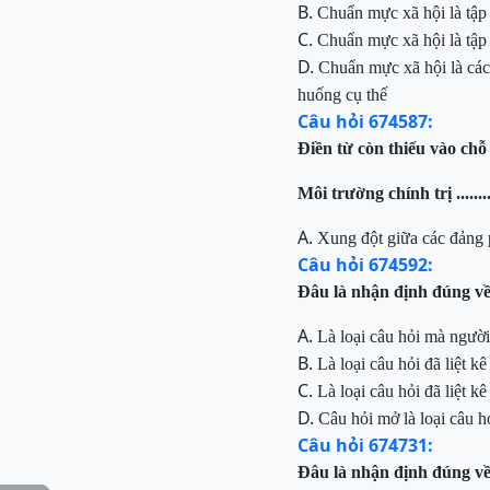
B.
Ch
uẩn mực xã hội là
tập 
C.
Ch
uẩn mực xã hội là
tập 
D.
Ch
uẩn mực xã hội là các
huống cụ thế
Câu hỏi 674587:
Điền
từ còn thiếu vào chỗ
Môi trường chính trị .....
A.
Xung
đột giữa các đảng 
Câu hỏi 674592:
Đâu
là nhận định đúng về
A.
Là
loại câu hỏi mà người 
B.
Là
loại câu hỏi đã liệt kê
C.
Là
loại câu hỏi đã liệt 
D.
Câu hỏi mở là loại câu h
Câu hỏi 674731:
Đâu là nhận định đúng về