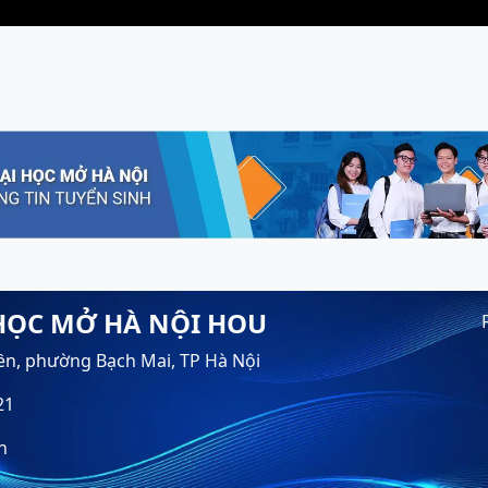
HỌC MỞ HÀ NỘI HOU
ền, phường Bạch Mai, TP Hà Nội
21
n