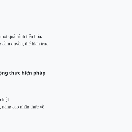
 một quá trình tiến
hóa.
ấp cầm quyền, thể hiện trực
động
thực hiện
pháp
 luật
, nâng cao nhận thức
về