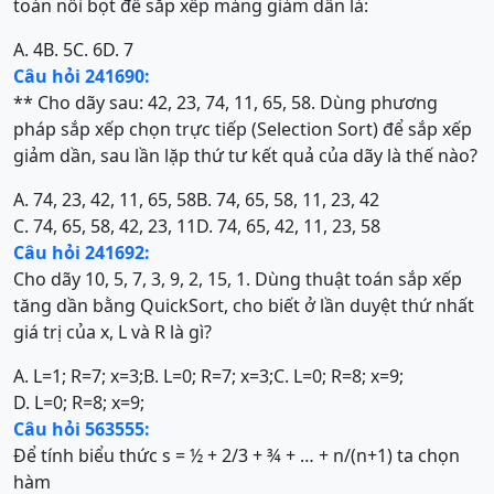
toán nổi bọt để sắp xếp mảng giảm dần là:
A. 4
B. 5
C. 6
D. 7
Câu hỏi 241690:
** Cho dãy sau: 42, 23, 74, 11, 65, 58. Dùng phương
pháp sắp xếp chọn trực tiếp (Selection Sort) để sắp xếp
giảm dần, sau lần lặp thứ tư kết quả của dãy là thế nào?
A. 74, 23, 42, 11, 65, 58
B. 74, 65, 58, 11, 23, 42
C. 74, 65, 58, 42, 23, 11
D. 74, 65, 42, 11, 23, 58
Câu hỏi 241692:
Cho dãy 10, 5, 7, 3, 9, 2, 15, 1. Dùng thuật toán sắp xếp
tăng dần bằng QuickSort, cho biết ở lần duyệt thứ nhất
giá trị của x, L và R là gì?
A. L=1; R=7; x=3;
B. L=0; R=7; x=3;
C. L=0; R=8; x=9;
D. L=0; R=8; x=9;
Câu hỏi 563555:
Để tính biểu thức s = ½ + 2/3 + ¾ + … + n/(n+1) ta chọn
hàm