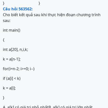
}
}
Câu hỏi 563562:
Cho biết kết quả sau khi thực hiện đoạn chương trình
sau:
int main()
{
int a[20], n,i,k;
k = a[n-1];
for(i=n-2; i>=0; i--)
if (a[i] < k)
k = a[i];
}
A. a[k] có giá trị nhỏ nhất
B. a[k] có giá trị lớn nhất