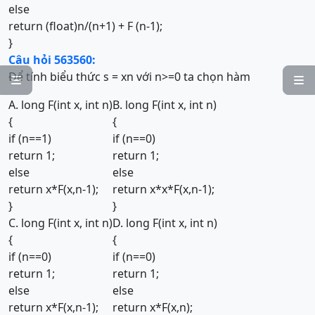
else
return (float)n/(n+1) + F (n-1);
}
Câu hỏi 563560:
Để tính biểu thức s = xn với n>=0 ta chọn hàm


A. long F(int x, int n)
B. long F(int x, int n)
{
{
if (n==1)
if (n==0)
return 1;
return 1;
else
else
return x*F(x,n-1);
return x*x*F(x,n-1);
}
}
C. long F(int x, int n)
D. long F(int x, int n)
{
{
if (n==0)
if (n==0)
return 1;
return 1;
else
else
return x*F(x,n-1);
return x*F(x,n);