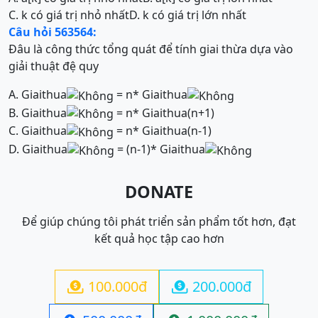
C. k có giá trị nhỏ nhất
D. k có giá trị lớn nhất
Câu hỏi 563564:
Đâu là công thức tổng quát để tính giai thừa dựa vào
giải thuật đệ quy
A. Giaithua
= n* Giaithua
B. Giaithua
= n* Giaithua(n+1)
C. Giaithua
= n* Giaithua(n-1)
D. Giaithua
= (n-1)* Giaithua
DONATE
Để giúp chúng tôi phát triển sản phẩm tốt hơn, đạt
kết quả học tập cao hơn
100.000đ
200.000đ

