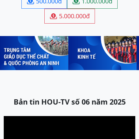
500.000đ
1.000.000đ


5.000.000đ

Previous
Next
Bản tin HOU-TV số 06 năm 2025