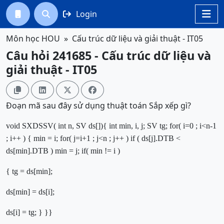
Login




Môn học HOU
Cấu trúc dữ liệu và giải thuật - IT05
Câu hỏi 241685 - Cấu trúc dữ liệu và
giải thuật - IT05




Đoạn mã sau đây sử dụng thuật toán Sắp xếp gì?
void
SXDSSV(
int
n,
SV
ds[])
{
int
min, i, j;
SV
tg;
for
( i=
0
; i<n-
1
; i++ )
{
min = i;
for
( j=i+
1
; j<n ; j++ )
if
( ds[j].
DTB
<
ds[min].
DTB
)
min = j;
if
( min != i )
{
tg = ds[min];
ds[min] = ds[i];
ds[i] = tg;
}
}
}