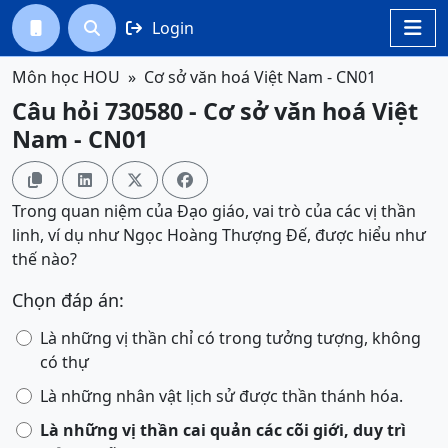
Login




Môn học HOU
Cơ sở văn hoá Việt Nam - CN01
Câu hỏi 730580 - Cơ sở văn hoá Việt
Nam - CN01




Trong quan niệm của Đạo giáo, vai trò của các vị thần
linh, ví dụ như Ngọc Hoàng Thượng Đế, được hiểu như
thế nào?
Chọn đáp án:
Là những vị thần chỉ có trong tưởng tượng, không
có thự
Là những nhân vật lịch sử được thần thánh hóa.
Là những vị thần cai quản các cõi giới, duy trì