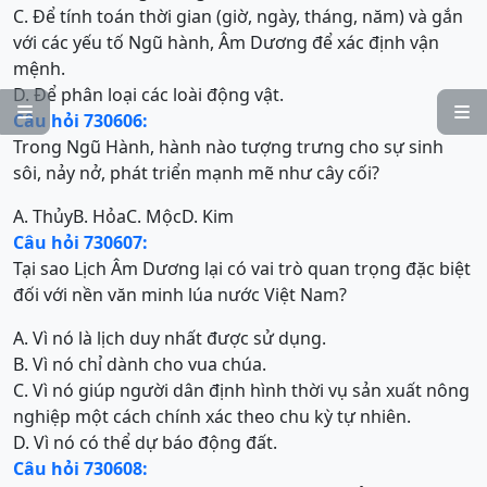
C. Để tính toán thời gian (giờ, ngày, tháng, năm) và gắn
với các yếu tố Ngũ hành, Âm Dương để xác định vận
mệnh.
D. Để phân loại các loài động vật.


Câu hỏi 730606:
Trong Ngũ Hành, hành nào tượng trưng cho sự sinh
sôi, nảy nở, phát triển mạnh mẽ như cây cối?
A. Thủy
B. Hỏa
C. Mộc
D. Kim
Câu hỏi 730607:
Tại sao Lịch Âm Dương lại có vai trò quan trọng đặc biệt
đối với nền văn minh lúa nước Việt Nam?
A. Vì nó là lịch duy nhất được sử dụng.
B. Vì nó chỉ dành cho vua chúa.
C. Vì nó giúp người dân định hình thời vụ sản xuất nông
nghiệp một cách chính xác theo chu kỳ tự nhiên.
D. Vì nó có thể dự báo động đất.
Câu hỏi 730608: