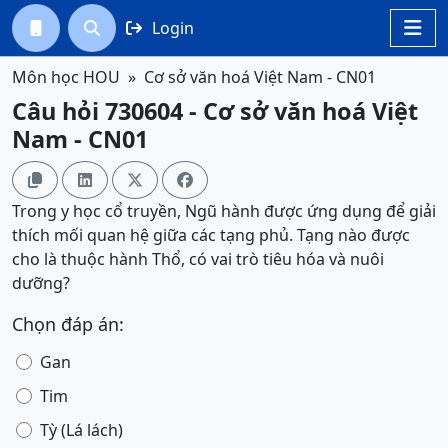
Login




Môn học HOU
Cơ sở văn hoá Việt Nam - CN01
Câu hỏi 730604 - Cơ sở văn hoá Việt
Nam - CN01




Trong y học cổ truyền, Ngũ hành được ứng dụng để giải
thích mối quan hệ giữa các tạng phủ. Tạng nào được
cho là thuộc hành Thổ, có vai trò tiêu hóa và nuôi
dưỡng?
Chọn đáp án:
Gan
Tim
Tỳ (Lá lách)