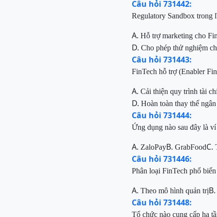
Câu hỏi 731442:
Regulatory Sandbox trong l
A.
Hỗ trợ marketing cho Fi
D.
Cho phép thử nghiệm chí
Câu hỏi 731443:
FinTech hỗ trợ (Enabler Fi
A.
Cải thiện quy trình tài ch
D.
Hoàn toàn thay thế ngân
Câu hỏi 731444:
Ứng dụng nào sau đây là ví
A.
B.
C.
ZaloPay
GrabFood
Câu hỏi 731446:
Phân loại FinTech phổ biến 
A.
B
Theo mô hình quản trị
Câu hỏi 731448:
Tổ chức nào cung cấp hạ tầ