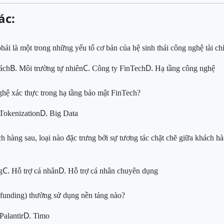
ác:
ải là một trong những yếu tố cơ bản của hệ sinh thái công nghệ tài ch
B.
C.
D.
ách
Môi trường tự nhiên
Công ty FinTech
Hạ tầng công nghệ
ghệ xác thực trong hạ tầng bảo mật FinTech?
D.
Tokenization
Big Data
ch hàng sau, loại nào
đặc trưng bởi sự tương tác chặt chẽ giữa khách h
C.
D.
g
Hỗ trợ cá nhân
Hỗ trợ cá nhân chuyên dụng
unding) thường sử dụng nền tảng nào?
D.
Palantir
Timo