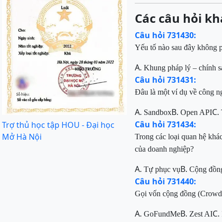
Các câu hỏi kh
Câu hỏi 731430:
Yếu tố nào sau đây không ph
A.
Khung pháp lý – chính s
Câu hỏi 731431:
Đâu là một ví dụ về công n
A.
B.
C.
Sandbox
Open API
Câu hỏi 731434:
Trợ thủ học tập HOU - Đại học
Mở Hà Nội
Trong các loại quan hệ khá
của doanh nghiệp?
A.
B.
Tự phục vụ
Cộng đồn
Câu hỏi 731440:
Gọi vốn cộng đồng (Crowdf
A.
B.
C.
GoFundMe
Zest AI