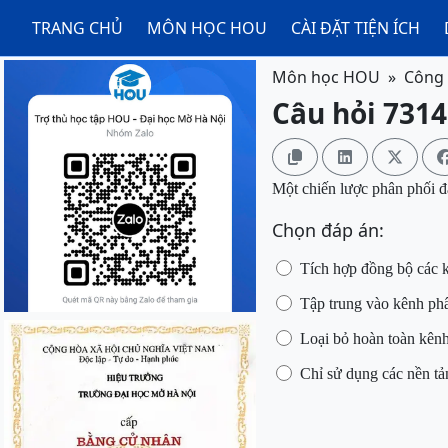
TRANG CHỦ
MÔN HỌC HOU
CÀI ĐẶT TIỆN ÍCH
Môn học HOU
Công 
Câu hỏi 7314



Một chiến lược phân phối đ
Chọn đáp án:
Tích hợp đồng bộ các kê
Tập trung vào kênh phâ
Loại bỏ hoàn toàn kênh
Chỉ sử dụng các nền tả