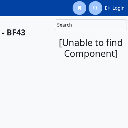
Login



Search
 - BF43
[Unable to find
Component]