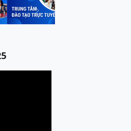
Next
25