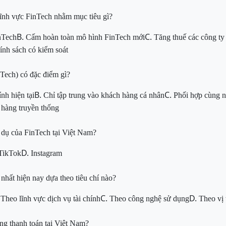
ĩnh vực FinTech nhằm mục tiêu gì?
B.
C.
nTech
Cấm hoàn toàn mô hình FinTech mới
Tăng thuế các công ty
nh sách có kiểm soát
nTech) có đặc điểm gì?
B.
C.
ính hiện tại
Chỉ tập trung vào khách hàng cá nhân
Phối hợp cùng 
 hàng truyền thống
 dụ của FinTech tại Việt Nam?
D.
TikTok
Instagram
nhất hiện nay dựa theo tiêu chí nào?
.
C.
D.
Theo lĩnh vực dịch vụ tài chính
Theo công nghệ sử dụng
Theo vị t
ng thanh toán tại Việt Nam?