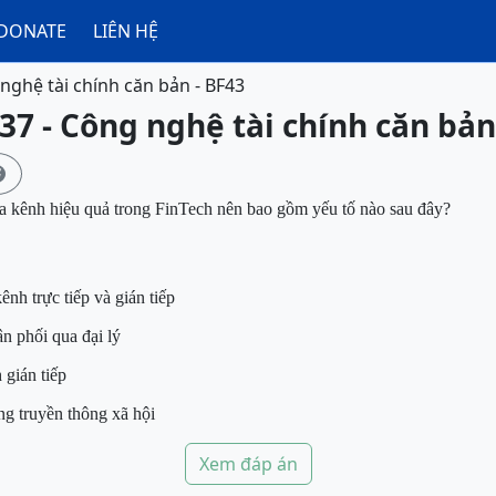
DONATE
LIÊN HỆ
nghệ tài chính căn bản - BF43
37 - Công nghệ tài chính căn bản

a kênh hiệu quả trong FinTech nên bao
gồm yếu tố nào sau đây?
nh trực tiếp và gián tiếp
n phối qua đại lý
 gián tiếp
ng truyền thông xã hội
Xem đáp án