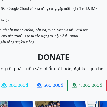
C.
D.
AS
Google Cloud
có khả năng cùng gặp một loại rủi ro.
IMF
là gì?
h trở nên nhanh chóng, tiện lợi, minh bạch
và hiệu quả hơn
C.
y cho tiền mặt
Tạo ra các mạng xã hội về tài chính
ngân hàng truyền thống
DONATE
ng tôi phát triển sản phẩm tốt hơn, đạt kết quả học
200.000đ
500.000đ
1.000.000đ


