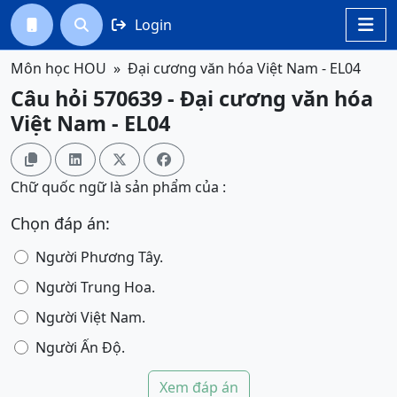
Login




Môn học HOU
Đại cương văn hóa Việt Nam - EL04
Câu hỏi 570639 - Đại cương văn hóa
Việt Nam - EL04




Chữ quốc ngữ là sản phẩm của :
Chọn đáp án:
Người Phương Tây.
Người Trung Hoa.
Người Việt Nam.
Người Ấn Độ.
Xem đáp án