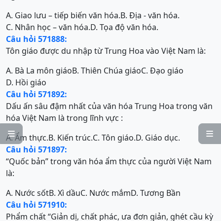
A. Giao lưu – tiếp biến văn hóa.
B. Địa - văn hóa.
C. Nhân học – văn hóa.
D. Tọa độ văn hóa.
Câu hỏi 571888:
Tôn giáo được du nhập từ Trung Hoa vào Việt Nam là:
A. Bà La môn giáo
B. Thiên Chúa giáo
C. Đạo giáo
D. Hồi giáo
Câu hỏi 571892:
Dấu ấn sâu đậm nhất của văn hóa Trung Hoa trong văn
hóa Việt Nam là trong lĩnh vực :


A. Ẩm thực.
B. Kiến trúc.
C. Tôn giáo.
D. Giáo dục.
Câu hỏi 571897:
“Quốc bản” trong văn hóa ẩm thực của người Việt Nam
là:
A. Nước sốt
B. Xì dầu
C. Nước mắm
D. Tương Bần
Câu hỏi 571910:
Phẩm chất “Giản dị, chất phác, ưa đơn giản, ghét cầu kỳ