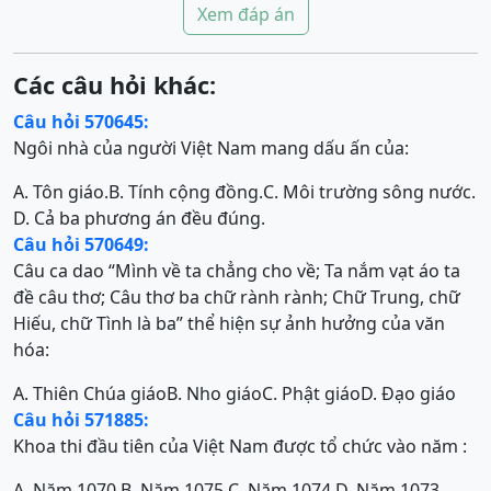
Xem đáp án
Các câu hỏi khác:
Câu hỏi 570645:
Ngôi nhà của người Việt Nam mang dấu ấn của:
A. Tôn giáo.
B. Tính cộng đồng.
C. Môi trường sông nước.
D. Cả ba phương án đều đúng.
Câu hỏi 570649:
Câu ca dao “Mình về ta chẳng cho về; Ta nắm vạt áo ta
đề câu thơ; Câu thơ ba chữ rành rành; Chữ Trung, chữ
Hiếu, chữ Tình là ba” thể hiện sự ảnh hưởng của văn
hóa:
A. Thiên Chúa giáo
B. Nho giáo
C. Phật giáo
D. Đạo giáo
Câu hỏi 571885:
Khoa thi đầu tiên của Việt Nam được tổ chức vào năm :
A. Năm 1070.
B. Năm 1075.
C. Năm 1074.
D. Năm 1073.