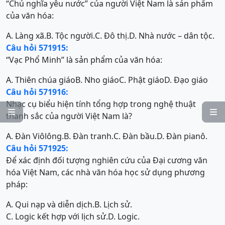
“Chủ nghĩa yêu nước” của người Việt Nam là sản phẩm
của văn hóa:
A. Làng xã.
B. Tộc người.
C. Đô thị.
D. Nhà nước – dân tộc.
Câu hỏi 571915:
“Vạc Phổ Minh” là sản phẩm của văn hóa:
A. Thiên chúa giáo
B. Nho giáo
C. Phật giáo
D. Đạo giáo
Câu hỏi 571916:
Nhạc cụ biểu hiện tính tổng hợp trong nghệ thuật


thanh sắc của người Việt Nam là?
A. Đàn Viôlông.
B. Đàn tranh.
C. Đàn bầu.
D. Đàn pianô.
Câu hỏi 571925:
Để xác định đối tượng nghiên cứu của Đại cương văn
hóa Việt Nam, các nhà văn hóa học sử dụng phương
pháp:
A. Qui nạp và diễn dịch.
B. Lịch sử.
C. Logic kết hợp với lịch sử.
D. Logic.