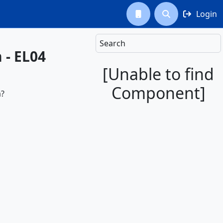
Login



Search
 - EL04
[Unable to find
Component]
à?