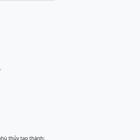
.
hù thủy tạo thành: