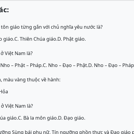
ác:
 tôn giáo từng gắn với chủ nghĩa yêu nước là?
o giáo.
C. Thiên Chúa giáo.
D. Phật giáo.
ở Việt Nam là?
 Nho – Phật – Pháp.
C. Nho – Đạo – Phật.
D. Nho – Đạo – Pháp
, màu vàng thuộc về hành:
 Hỏa
 ở Việt Nam là?
húa giáo.
C. Bà la môn giáo.
D. Đạo giáo.
ưỡng Sùng bái phụ nữ, Tín ngưỡng phồn thực và Đạo giáo p