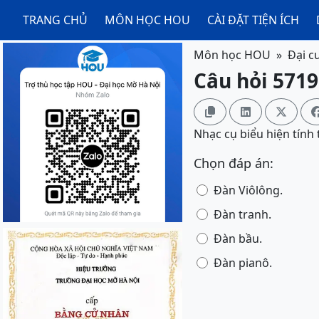
TRANG CHỦ
MÔN HỌC HOU
CÀI ĐẶT TIỆN ÍCH
Môn học HOU
Đại c
Câu hỏi 5719



Nhạc cụ biểu hiện tính
Chọn đáp án:
Đàn Viôlông.
Đàn tranh.
Đàn bầu.
Đàn pianô.