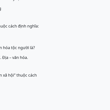
g
huộc cách định nghĩa:
 hóa tộc người là?
. Địa – văn hóa.
n xã hội” thuộc cách