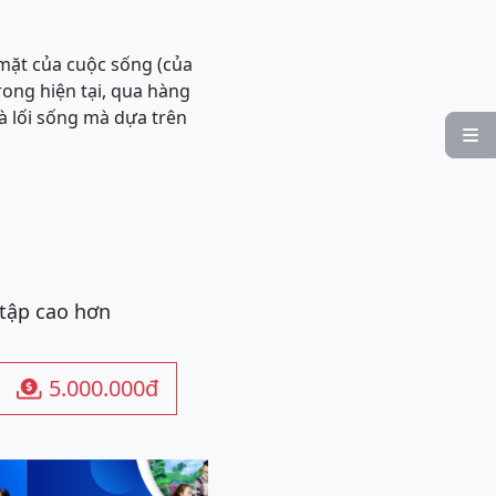
mặt của cuộc sống (của
rong hiện tại, qua hàng
à lối sống mà dựa trên

 tập cao hơn
5.000.000đ
