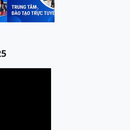
Next
25