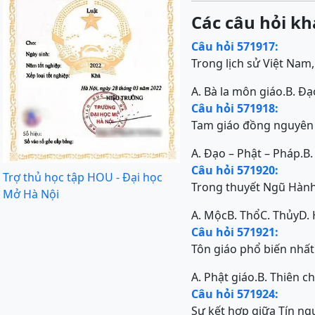
Các câu hỏi kh
Câu hỏi 571917:
Trong lịch sử Việt Nam,
A. Bà la môn giáo.
B. Đạ
Câu hỏi 571918:
Tam giáo đồng nguyên 
A. Đạo – Phật – Pháp.
B.
Câu hỏi 571920:
Trợ thủ học tập HOU - Đại học
Trong thuyết Ngũ Hành
Mở Hà Nội
A. Mộc
B. Thổ
C. Thủy
D.
Câu hỏi 571921:
Tôn giáo phổ biến nhất
A. Phật giáo.
B. Thiên c
Câu hỏi 571924:
Sự kết hợp giữa Tín ng