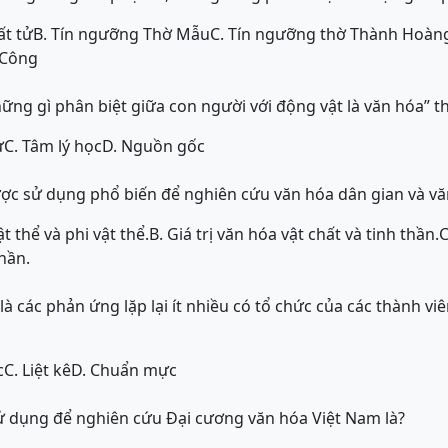
ất tử
B. Tín ngưỡng Thờ Mẫu
C. Tín ngưỡng thờ Thành Hoàn
 Công
hững gì phân biệt giữa con người với động vật là văn hóa” t
ử
C. Tâm lý học
D. Nguồn gốc
c sử dụng phổ biến để nghiên cứu văn hóa dân gian và văn
t thể và phi vật thể.
B. Giá trị văn hóa vật chất và tinh thần.
C
thần.
à các phản ứng lặp lại ít nhiều có tổ chức của các thành viê
c
C. Liệt kê
D. Chuẩn mực
 dụng để nghiên cứu Đại cương văn hóa Việt Nam là?