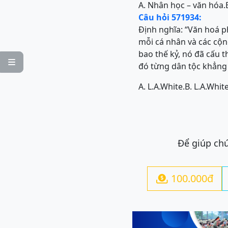
A. Nhân học – văn hóa.
Câu hỏi 571934:
Định nghĩa: “Văn hoá p
mỗi cá nhân và các cộn
bao thế kỷ, nó đã cấu 

đó từng dân tộc khẳng 
A. L.A.White.
B. L.A.White
Để giúp chú
100.000đ
