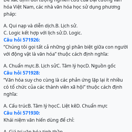
hóa Việt Nam, các nhà văn hóa học sử dụng phương
pháp:
A. Qui nạp và diễn dịch.
B. Lịch sử.
C. Logic kết hợp với lịch sử.
D. Logic.
Câu hỏi 571926:
“Chúng tôi gọi tất cả những gì phân biệt giữa con người
với động vật là văn hóa” thuộc cách định nghĩa:
A. Chuẩn mực.
B. Lịch sử
C. Tâm lý học
D. Nguồn gốc
Câu hỏi 571928:
“Văn hóa suy cho cùng là các phản ứng lặp lại ít nhiều
có tổ chức của các thành viên xã hội” thuộc cách định
nghĩa:
A. Cấu trúc
B. Tâm lý học
C. Liệt kê
D. Chuẩn mực
Câu hỏi 571930:
Khái niệm văn hiến dùng để chỉ:
A. Giá trị văn hóa tinh thần.