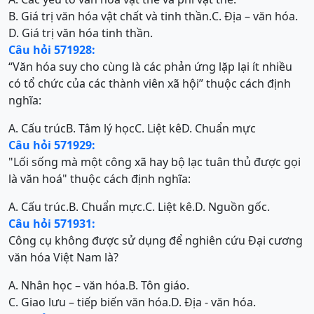
B. Giá trị văn hóa vật chất và tinh thần.
C. Địa – văn hóa.
D. Giá trị văn hóa tinh thần.
Câu hỏi 571928:
“Văn hóa suy cho cùng là các phản ứng lặp lại ít nhiều
có tổ chức của các thành viên xã hội” thuộc cách định
nghĩa:
A. Cấu trúc
B. Tâm lý học
C. Liệt kê
D. Chuẩn mực
Câu hỏi 571929:
"Lối sống mà một công xã hay bộ lạc tuân thủ được gọi
là văn hoá" thuộc cách định nghĩa:
A. Cấu trúc.
B. Chuẩn mực.
C. Liệt kê.
D. Nguồn gốc.
Câu hỏi 571931:
Công cụ không được sử dụng để nghiên cứu Đại cương
văn hóa Việt Nam là?
A. Nhân học – văn hóa.
B. Tôn giáo.
C. Giao lưu – tiếp biến văn hóa.
D. Địa - văn hóa.