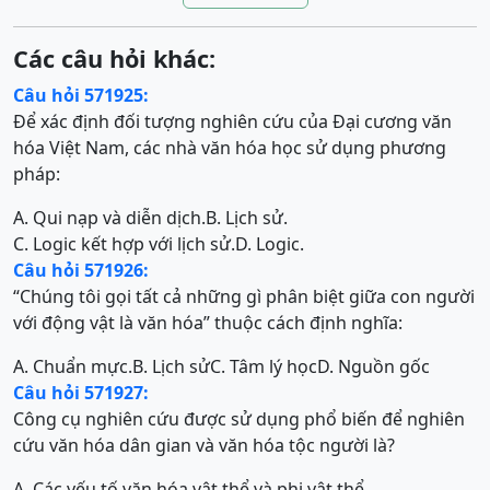
Các câu hỏi khác:
Câu hỏi 571925:
Để xác định đối tượng nghiên cứu của Đại cương văn
hóa Việt Nam, các nhà văn hóa học sử dụng phương
pháp:
A. Qui nạp và diễn dịch.
B. Lịch sử.
C. Logic kết hợp với lịch sử.
D. Logic.
Câu hỏi 571926:
“Chúng tôi gọi tất cả những gì phân biệt giữa con người
với động vật là văn hóa” thuộc cách định nghĩa:
A. Chuẩn mực.
B. Lịch sử
C. Tâm lý học
D. Nguồn gốc
Câu hỏi 571927:
Công cụ nghiên cứu được sử dụng phổ biến để nghiên
cứu văn hóa dân gian và văn hóa tộc người là?
A. Các yếu tố văn hóa vật thể và phi vật thể.