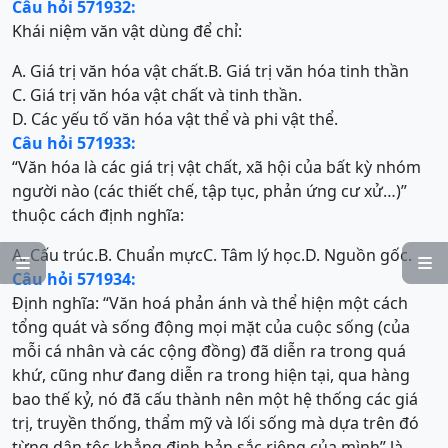
Câu hỏi 571932:
Khái niệm văn vật dùng để chỉ:
A. Giá trị văn hóa vật chất.
B. Giá trị văn hóa tinh thần
C. Giá trị văn hóa vật chất và tinh thần.
D. Các yếu tố văn hóa vật thể và phi vật thể.
Câu hỏi 571933:
“Văn hóa là các giá trị vật chất, xã hội của bất kỳ nhóm
người nào (các thiết chế, tập tục, phản ứng cư xử…)”
thuộc cách định nghĩa:
A. Cấu trúc.
B. Chuẩn mực
C. Tâm lý học.
D. Nguồn gốc.


Câu hỏi 571934:
Định nghĩa: “Văn hoá phản ánh và thể hiện một cách
tổng quát và sống động mọi mặt của cuộc sống (của
mỗi cá nhân và các cộng đồng) đã diễn ra trong quá
khứ, cũng như đang diễn ra trong hiện tại, qua hàng
bao thế kỷ, nó đã cấu thành nên một hệ thống các giá
trị, truyền thống, thẩm mỹ và lối sống mà dựa trên đó
từng dân tộc khẳng định bản sắc riêng của mình” là