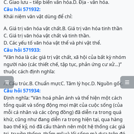
C. Giao lưu – tiếp biến văn hóa.
D. Địa - văn hóa.
Câu hỏi 571932:
Khái niệm văn vật dùng để chỉ:
A. Giá trị văn hóa vật chất.
B. Giá trị văn hóa tinh thần
C. Giá trị văn hóa vật chất và tinh thần.
D. Các yếu tố văn hóa vật thể và phi vật thể.
Câu hỏi 571933:
“Văn hóa là các giá trị vật chất, xã hội của bất kỳ nhóm
người nào (các thiết chế, tập tục, phản ứng cư xử…)”
thuộc cách định nghĩa:


A. Cấu trúc.
B. Chuẩn mực
C. Tâm lý học.
D. Nguồn gốc.
Câu hỏi 571934:
Định nghĩa: “Văn hoá phản ánh và thể hiện một cách
tổng quát và sống động mọi mặt của cuộc sống (của
mỗi cá nhân và các cộng đồng) đã diễn ra trong quá
khứ, cũng như đang diễn ra trong hiện tại, qua hàng
bao thế kỷ, nó đã cấu thành nên một hệ thống các giá
trị, truyền thống, thẩm mỹ và lối sống mà dựa trên đó