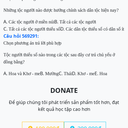
Những tộc người nào được hưởng chính sách dân tộc
hiện nay
?
A.
B.
Các tộc người ở miền núi
Tất cả các tộc người
C.
D.
Tất cả c
ác tộc người thiểu số
Các dân tộc thiểu số có dân số ít
Câu hỏi 569291:
C
họn phương án trả lời phù hợp
Tộc người
thiểu số
nào trong các tộc sau đây cư trú chủ yếu ở
đồng bằng?
A.
B.
C.
D.
E.
Hoa và Khơ - me
Mườ
ng
Thái
Khơ - me
Hoa
DONATE
Để giúp chúng tôi phát triển sản phẩm tốt hơn, đạt
kết quả học tập cao hơn