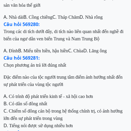
sản văn hóa thế giới
A.
B.
C.
D.
Nhà dài
Cồng chiêng
Tháp Chăm
Nhà rông
Câu hỏi 569280:
Trong các di tích dưới đây, di tích nào liên quan nhất đến nghề đi
biển của ngư dân ven biển Trung và Nam Trung Bộ
A.
B.
C.
D.
Đình
Miếu tiền hiền, hậu hiền
Chùa
Lăng ông
Câu hỏi 569281:
Chọn phương án trả lời đúng nhất
Đặc điểm
nào
của
tộc người trung tâm điểm
ảnh hưởng nhất đến
sự
phát triển của
vùng tộc người
A.
Có trình độ phát triển kinh tế - xã hội cao hơn
B.
Có dân số đông nhất
C.
Chiếm số đông cán bộ trong hệ thống chính trị,
c
ó ảnh hưởng
lớn đến
sự phát triển trong vùng
D.
Tiếng nói được sử dụng nhiều hơn