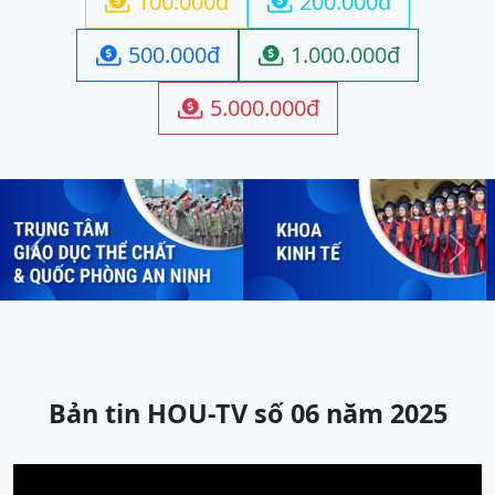
100.000đ
200.000đ


500.000đ
1.000.000đ


5.000.000đ

Previous
Next
Bản tin HOU-TV số 06 năm 2025