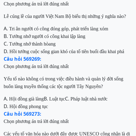
Chọn phương án trả lời đúng nhất
Lễ cúng lề của người Việt Nam Bộ biểu thị những ý nghĩa nào?
A.
Tri ân n
gười có công đóng góp, phát triển làng xóm
B.
T
ưởng nhớ người có công khai lập làng
C.
T
ưởng nhớ
thành hòa
ng
D.
Hồi
tưởng
cuộc sống gian khó của tổ tiên buổi đầu khai phá
Câu hỏi 569269:
Chọn phương án trả lời đúng nhất
Yếu tố nào không có t
rong việc điều hành và quản lý đời sống
buôn làng truyền thống các tộc người Tây Nguyên?
A.
B.
C.
Hội đồng già làng
Luật tục
Pháp luật nhà nước
D.
Hội đồng phong tục
Câu hỏi 569273:
Chọn phương án trả lời đúng nhất
Các yếu tố văn hóa nào dưới đây được UNESCO công nhận là di