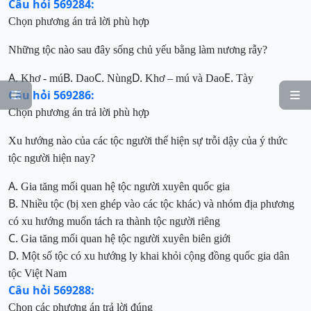
Câu hỏi 569284:
Chọn
phương án trả lời phù hợp
Những tộc nào sau đây sống chủ yếu bằng làm nương rẫy?
A.
B.
C.
D.
E.
Khơ - mú
Dao
Nùng
Khơ – mú và Dao
Tày
Câu hỏi 569286:


Chọn phương án trả lời phù hợp
Xu hướng nào của
các tộc người
thể hiện sự trỗi dậy của ý thức
tộc người hiện nay
?
A.
Gia tăng mối quan
hệ tộc người
xuyên quốc gia
B.
Nhiều tộc (bị xen ghép vào các tộc khác) và nhóm địa phương
có xu hướng
muốn
tách ra thành
tộc người riêng
C.
Gia tăng mối quan hệ tộc người xuyên biên giới
D.
Một số tộc có xu hướng ly khai khỏi cộng đồng quốc gia dân
tộc Việt Nam
Câu hỏi 569288:
Chọn
các phương án trả lời đúng