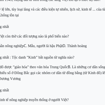
ỷ lệ
lớn
, tùy loại làng và các điều kiện tự nhiên, lịch sử, kinh tế ... của 
hông tồn tạ
i
g nhất
Việt còn thờ các đố
i tượng
nào là phổ biến
nào?
C.
D.
ần nông nghiệp
Mẫu, người là hậu Phật
Thành hoàng
ng nhất
:
Tộc danh ”Kinh” bắt nguồn từ nghĩa nào?
B.
 đô được ”
giáo hóa”
t
heo văn hóa Trung Quốc
Là những cư dân sống
thiểu số ở Đông Bắc gọi các nhóm cư dân từ đồng bằng (từ Kinh đô) lê
Dương Vương
g nhất
k
inh tế nông nghiệp truy
ền thống ở người Việt
?