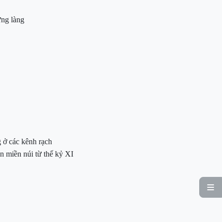
từng làng
 ở các kênh rạch
n miền núi từ thế kỷ XI
