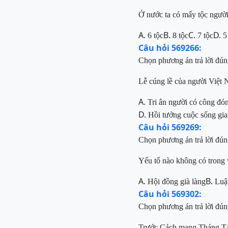
Ở nước ta có mấy tộc người
A.
B.
C.
D.
6 tộc
8 tộc
7 tộc
5
Câu hỏi 569266:
Chọn phương án trả lời đún
Lễ cúng lề của người Việt 
A.
Tri ân n
gười có công đón
D.
Hồi
tưởng
cuộc sống gia
Câu hỏi 569269:
Chọn phương án trả lời đún
Yếu tố nào không có t
rong 
A.
B.
Hội đồng già làng
Luật
Câu hỏi 569302:
Chọn phương án trả lời đún
Trước Cách m
ạng Tháng T