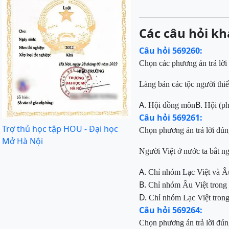
Các câu hỏi kh
Câu hỏi 569260:
Chọn các phương án trả lời
Làng bản các tộc người thi
A.
B.
Hội đồng môn
Hội (p
Câu hỏi 569261:
Trợ thủ học tập HOU - Đại học
Chọn phương án trả lời đún
Mở Hà Nội
Người Việt
ở nước ta bắt n
A.
Chỉ nhóm Lạc Việt và Â
B.
Chỉ nhóm Âu Việt trong
D.
Chỉ nhóm Lạc Việt tron
Câu hỏi 569264:
Chọn phương án trả lời đún