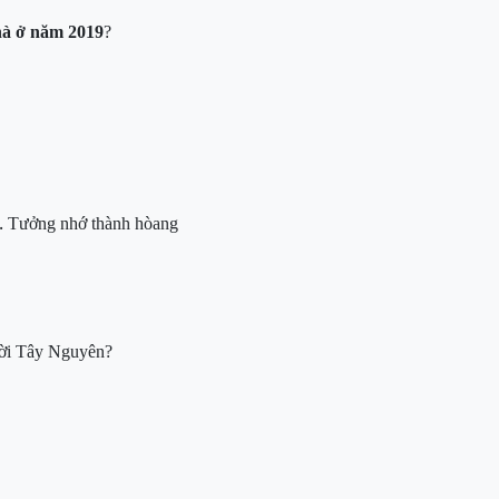
nhà ở năm 201
9
?
.
T
ưởng nhớ
thành hòa
ng
gười Tây Nguyên?