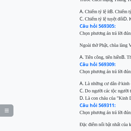
A.
B.
Chiếm tỷ lệ ít
Chiếm t
C.
D.
Chiếm tỷ lệ tuyệt đối
K
Câu hỏi 569305:
Chọn phương án trả lời đún
Ngoài thờ Phậ
t, chùa làng 
A.
B.
Tiên công, tiên hiền
Th
Câu hỏi 569309:
Chọn phương án trả lời đú
A.
Là những cư dân ở kinh
C.
Do người các tộc người 
D.
Là con
cháu của ”
Kinh 
Câu hỏi 569311:

Chọn phương án trả lời đún
Đ
ặc điểm
nổi bật nhất của 