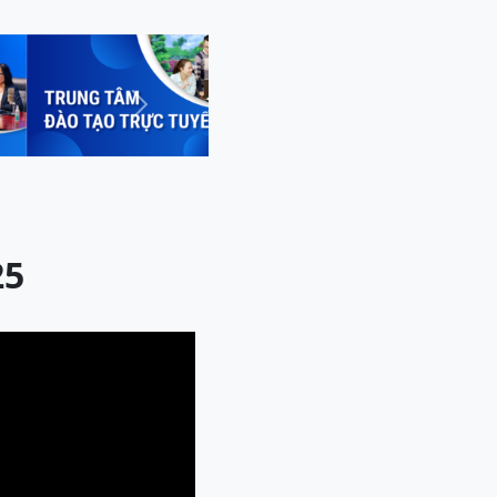
Next
25