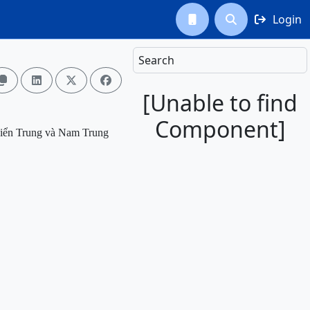
Login



Search




[Unable to find
Component]
biển
Trung và Nam Trung