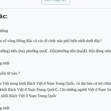
ác:
 đúng
ểu số vùng Đông Bắc có các tổ chức nào phổ biến nhất dưới đây?
C.
D.
hường) hiếu (hay phường ma)
Hội/phường tiền (hụi)
Hội đồng niê
g nhất
guồn từ nào
?
u Việt trong khối Bách Việt ở Nam Trung
Quốc, có địa bàn cư trú chí
C.
 khối Bách Việt ở Nam Trung Quốc
Chỉ những người Việt ở Nam T
g khối Bách Việt ở Nam
Trung Quốc
g nhất