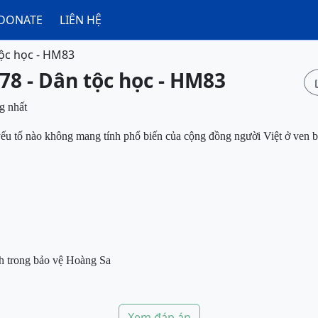
DONATE
LIÊN HỆ
ộc học - HM83
78 - Dân tộc học - HM83
g nhất
yếu tố nào không mang tính phổ biến của cộng đồng
người Việt ở
ven 
nh trong bảo vệ Hoàng Sa
Xem đáp án