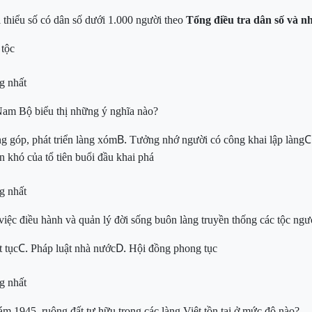
 thiểu số có
dân số dưới
1.000 người theo
Tổng
điều tra dân số và 
 tộc
g nhất
Nam Bộ biểu thị những ý nghĩa nào?
B.
C
g góp, phát triển làng xóm
T
ưởng nhớ người có công khai lập làng
n khó của tổ tiên buổi đầu khai phá
g nhất
việc điều hành và quản lý đời sống buôn làng truyền thống các tộc n
C.
D.
 tục
Pháp luật nhà nước
Hội đồng phong tục
g nhất
ám 1945, ruộng đất
tư hữu trong các làng Việt tồn tại ở mức độ nào?