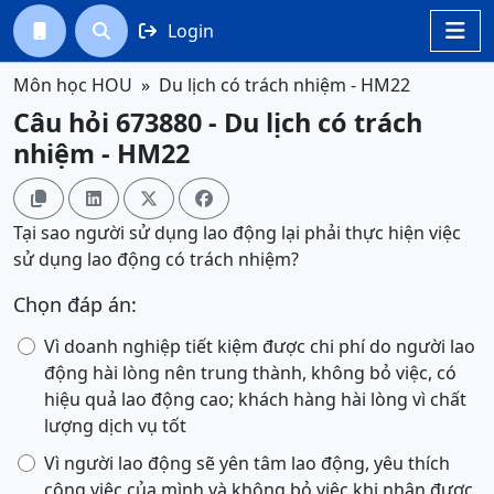
Login




Môn học HOU
Du lịch có trách nhiệm - HM22
Câu hỏi 673880 - Du lịch có trách
nhiệm - HM22




Tại sao người sử dụng lao động lại phải thực hiện việc
sử dụng lao động có trách nhiệm?
Chọn đáp án:
Vì doanh nghiệp tiết kiệm được chi phí do người lao
động hài lòng nên trung thành, không bỏ việc, có
hiệu quả lao động cao; khách hàng hài lòng vì chất
lượng dịch vụ tốt
Vì người lao động sẽ yên tâm lao động, yêu thích
công việc của mình và không bỏ việc khi nhận được