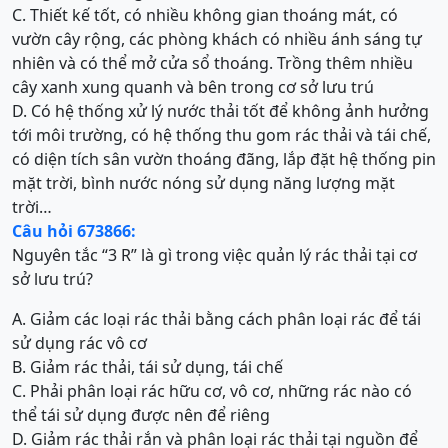
C. Thiết kế tốt, có nhiều không gian thoáng mát, có
vườn cây rộng, các phòng khách có nhiều ánh sáng tự
nhiên và có thể mở cửa sổ thoáng. Trồng thêm nhiều
cây xanh xung quanh và bên trong cơ sở lưu trú
D. Có hệ thống xử lý nước thải tốt để không ảnh hưởng
tới môi trường, có hệ thống thu gom rác thải và tái chế,
có diện tích sân vườn thoáng đãng, lắp đặt hệ thống pin
mặt trời, bình nước nóng sử dụng năng lượng mặt
trời…
Câu hỏi 673866:
Nguyên tắc “3 R” là gì trong việc quản lý rác thải tại cơ
sở lưu trú?
A. Giảm các loại rác thải bằng cách phân loại rác để tái
sử dụng rác vô cơ
B. Giảm rác thải, tái sử dụng, tái chế
C. Phải phân loại rác hữu cơ, vô cơ, những rác nào có
thể tái sử dụng được nên để riêng
D. Giảm rác thải rắn và phân loại rác thải tại nguồn để