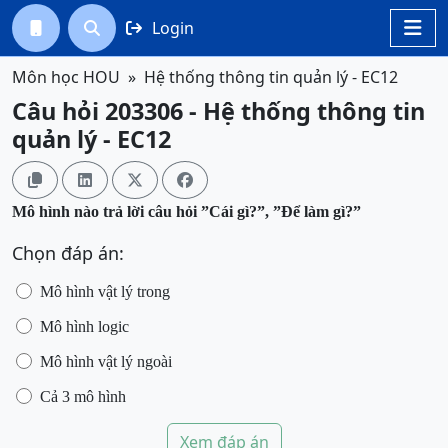
Login




Môn học HOU
Hệ thống thông tin quản lý - EC12
Câu hỏi 203306 - Hệ thống thông tin
quản lý - EC12




Mô hình nào trả lời câu hỏi ”Cái gì?”, ”Để làm gì?”
Chọn đáp án:
Mô hình vật lý trong
Mô hình logic
Mô hình vật lý ngoài
Cả 3 mô hình
Xem đáp án