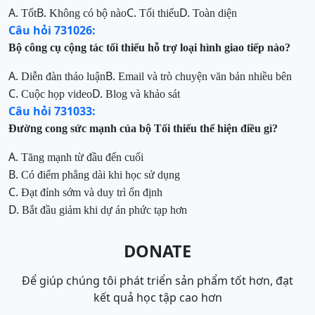
A.
B.
C.
D.
Tốt
Không có bộ nào
Tối thiểu
Toàn diện
Câu hỏi 731026:
Bộ công cụ cộng tác tối thiểu hỗ trợ loại hình giao tiếp nào?
A.
B.
Diễn đàn thảo luận
Email và trò chuyện văn bản nhiều bên
C.
D.
Cuộc họp video
Blog và khảo sát
Câu hỏi 731033:
Đường cong sức mạnh của bộ Tối thiểu thể hiện điều gì?
A.
Tăng mạnh từ đầu đến cuối
B.
Có điểm phẳng dài khi học sử dụng
C.
Đạt đỉnh sớm và duy trì ổn định
D.
Bắt đầu giảm khi dự án phức tạp hơn
DONATE
Để giúp chúng tôi phát triển sản phẩm tốt hơn, đạt
kết quả học tập cao hơn