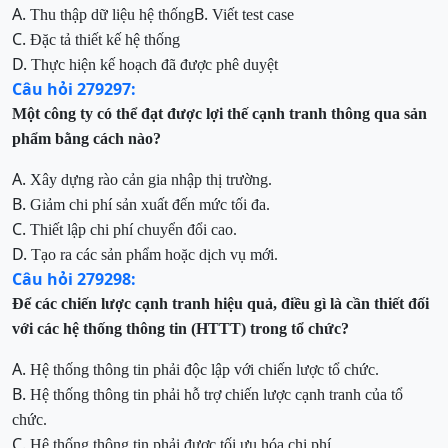
A.
B.
Thu thập dữ liệu hệ thống
Viết test case
C.
Đặc tả thiết kế hệ thống
D.
Thực hiện kế hoạch đã được phê duyệt
Câu hỏi 279297:
Một công ty có thể đạt được lợi thế cạnh tranh thông qua sản
phẩm bằng cách nào?
A.
Xây dựng rào cản gia nhập thị trường.
B.
Giảm chi phí sản xuất đến mức tối đa.
C.
Thiết lập chi phí chuyển đổi cao.
D.
Tạo ra các sản phẩm hoặc dịch vụ mới.
Câu hỏi 279298:
Để các chiến lược cạnh tranh hiệu quả, điều gì là cần thiết đối
với các hệ thống thông tin (HTTT) trong tổ chức?
A.
Hệ thống thông tin phải độc lập với chiến lược tổ chức.
B.
Hệ thống thông tin phải hỗ trợ chiến lược cạnh tranh của tổ
chức.
C.
Hệ thống thông tin phải được tối ưu hóa chi phí.